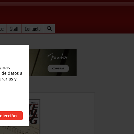
os
Staff
Contacto
ginas
 de datos a
urarlas y
llmott
elección