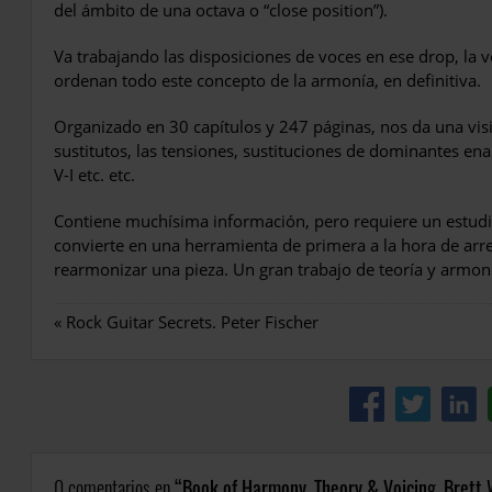
del ámbito de una octava o “close position”).
Va trabajando las disposiciones de voces en ese drop, la vo
ordenan todo este concepto de la armonía, en definitiva.
Organizado en 30 capítulos y 247 páginas, nos da una vi
sustitutos, las tensiones, sustituciones de dominantes ena
V-I etc. etc.
Contiene muchísima información, pero requiere un estudi
convierte en una herramienta de primera a la hora de arre
rearmonizar una pieza. Un gran trabajo de teoría y armon
«
Rock Guitar Secrets. Peter Fischer
0 comentarios en
Book of Harmony, Theory & Voicing. Brett 