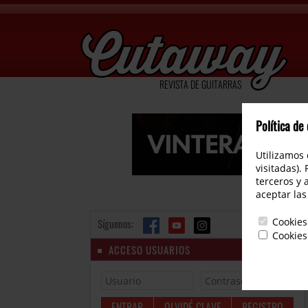
REVISTA DE GUITARRAS
Política de
Utilizamos 
visitadas).
terceros y 
aceptar las
Cookies
Síguenos:
Cookies
ACCESO USUARIOS
OLVIDÉ CLAVE
REGISTRO