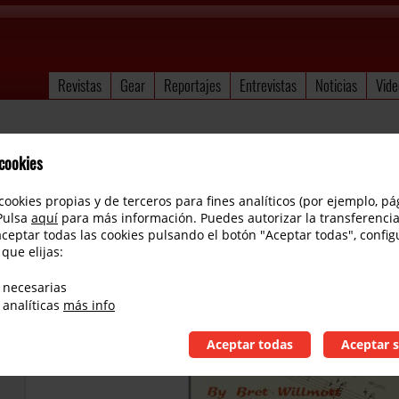
Revistas
Gear
Reportajes
Entrevistas
Noticias
Vide
 cookies
cookies propias y de terceros para fines analíticos (por ejemplo, pá
 Pulsa
aquí
para más información. Puedes autorizar la transferencia
aceptar todas las cookies pulsando el botón "Aceptar todas", config
 que elijas:
Book of Harmony, Theory & Voicing. Brett Wi
 necesarias
 analíticas
más info
Aceptar todas
Aceptar s