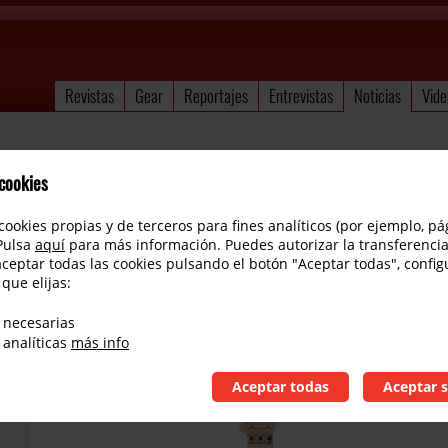
Revistas
Gear
Reportajes
Entrevistas
Noticias
Vide
 cookies
cookies propias y de terceros para fines analíticos (por ejemplo, pá
 Pulsa
aquí
para más información. Puedes autorizar la transferencia
aceptar todas las cookies pulsando el botón "Aceptar todas", config
 que elijas:
Charvel Pro-Mod So-Cal Style 1
 necesarias
 analíticas
más info
Aceptar todas
Aceptar s