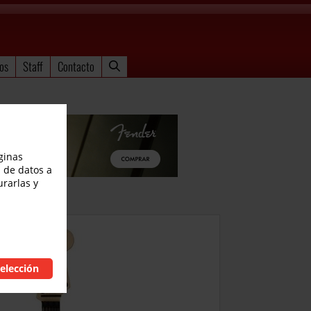
os
Staff
Contacto
ginas
 de datos a
urarlas y
elección