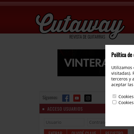
REVISTA DE GUITARRAS
Política de
Utilizamos 
visitadas).
terceros y 
aceptar las
Cookies
Síguenos:
Cookies
ACCESO USUARIOS
OLVIDÉ CLAVE
REGISTRO