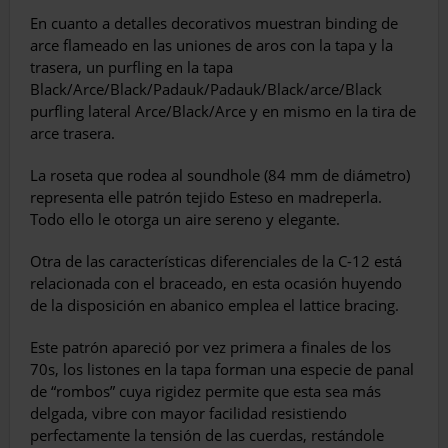
En cuanto a detalles decorativos muestran binding de
arce flameado en las uniones de aros con la tapa y la
trasera, un purfling en la tapa
Black/Arce/Black/Padauk/Padauk/Black/arce/Black
purfling lateral Arce/Black/Arce y en mismo en la tira de
arce trasera.
La roseta que rodea al soundhole (84 mm de diámetro)
representa elle patrón tejido Esteso en madreperla.
Todo ello le otorga un aire sereno y elegante.
Otra de las características diferenciales de la C-12 está
relacionada con el braceado, en esta ocasión huyendo
de la disposición en abanico emplea el lattice bracing.
Este patrón apareció por vez primera a finales de los
70s, los listones en la tapa forman una especie de panal
de “rombos” cuya rigidez permite que esta sea más
delgada, vibre con mayor facilidad resistiendo
perfectamente la tensión de las cuerdas, restándole