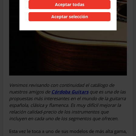
Aceptar todas
Aceptar selección
Venimos revisando con continuidad el catálogo de
nuestros amigos de
Córdoba Guitars
que es una de las
propuestas más interesantes en el mundo de la guitarra
española, clásica y flamenca. Es muy difícil mejorar la
relación calidad-precio de los instrumentos que
incluyen en cada uno de los segmentos que ofrecen.
Esta vez le toca a uno de sus modelos de más alta gama,