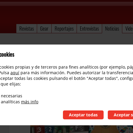
Revistas
Gear
Reportajes
Entrevistas
Noticias
Vide
 cookies
cookies propias y de terceros para fines analíticos (por ejemplo, pá
 Pulsa
aquí
para más información. Puedes autorizar la transferencia
aceptar todas las cookies pulsando el botón "Aceptar todas", config
 que elijas:
Cursos de guitarra online Guitar Lions
 necesarias
 analíticas
más info
Aceptar todas
Aceptar s