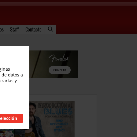
os
Staff
Contacto
ginas
 de datos a
urarlas y
elección