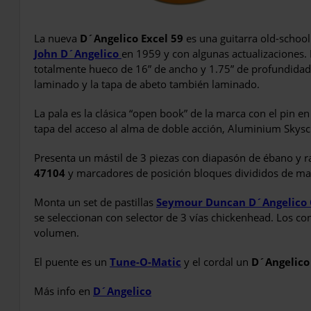
La nueva
D´Angelico Excel 59
es una guitarra old-schoo
John D´Angelico
en 1959 y con algunas actualizaciones.
totalmente hueco de 16” de ancho y 1.75” de profundidad,
laminado y la tapa de abeto también laminado.
La pala es la clásica “open book” de la marca con el pin en 
tapa del acceso al alma de doble acción, Aluminium Skysc
Presenta un mástil de 3 piezas con diapasón de ébano y r
47104
y marcadores de posición bloques divididos de ma
Monta un set de pastillas
Seymour Duncan D´Angelico 
se seleccionan con selector de 3 vías chickenhead. Los co
volumen.
El puente es un
Tune-O-Matic
y el cordal un
D´Angelico
Más info en
D´Angelico