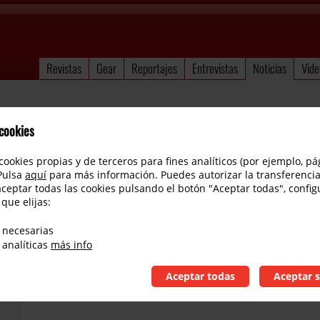
Revistas
Gear
Reportajes
Entrevistas
Noticias
Vide
 cookies
cookies propias y de terceros para fines analíticos (por ejemplo, pá
 Pulsa
aquí
para más información. Puedes autorizar la transferencia
aceptar todas las cookies pulsando el botón "Aceptar todas", config
 que elijas:
D´Angelico lanza la Excel 59
 necesarias
 analíticas
más info
Aceptar todas
Aceptar s