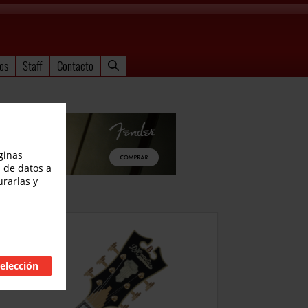
os
Staff
Contacto
ginas
 de datos a
urarlas y
elección