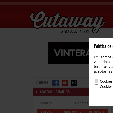
REVISTA DE GUITARRAS
Política de
Utilizamos 
visitadas).
terceros y 
aceptar las
Cookies
Síguenos:
Cookies
ACCESO USUARIOS
OLVIDÉ CLAVE
REGISTRO