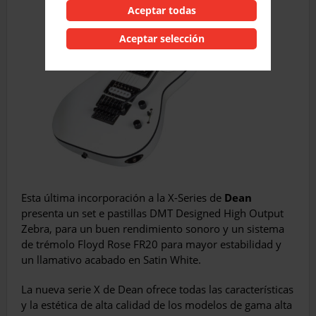
Aceptar todas
Aceptar selección
Esta última incorporación a la X-Series de
Dean
presenta un set e pastillas DMT Designed High Output
Zebra, para un buen rendimiento sonoro y un sistema
de trémolo Floyd Rose FR20 para mayor estabilidad y
un llamativo acabado en Satin White.
La nueva serie X de Dean ofrece todas las características
y la estética de alta calidad de los modelos de gama alta