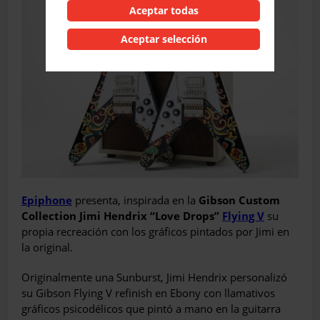
Aceptar todas
Aceptar selección
Epiphone
presenta, inspirada en la
Gibson Custom
Collection Jimi Hendrix “Love Drops”
Flying V
su
propia recreación con los gráficos pintados por Jimi en
la original.
Originalmente una Sunburst, Jimi Hendrix personalizó
su Gibson Flying V refinish en Ebony con llamativos
gráficos psicodélicos que pintó a mano en la guitarra