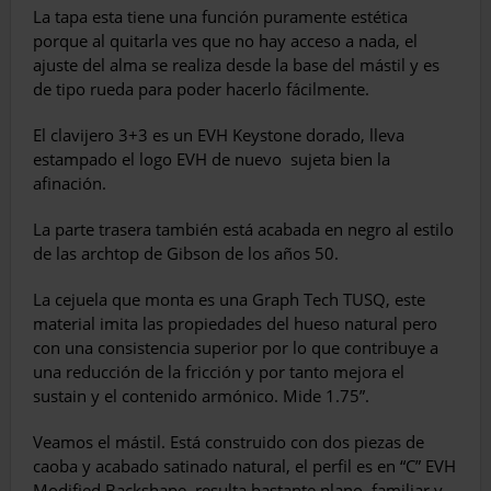
La tapa esta tiene una función puramente estética
porque al quitarla ves que no hay acceso a nada, el
ajuste del alma se realiza desde la base del mástil y es
de tipo rueda para poder hacerlo fácilmente.
El clavijero 3+3 es un EVH Keystone dorado, lleva
estampado el logo EVH de nuevo
sujeta bien la
afinación.
La parte trasera también está acabada en negro al estilo
de las archtop de Gibson de los años 50.
La cejuela que monta es una Graph Tech TUSQ, este
material imita las propiedades del hueso natural pero
con una consistencia superior por lo que contribuye a
una reducción de la fricción y por tanto mejora el
sustain y el contenido armónico. Mide 1.75”.
Veamos el mástil. Está construido con dos piezas de
caoba y acabado satinado natural, el perfil es en “C” EVH
Modified Backshape, resulta bastante plano, familiar y