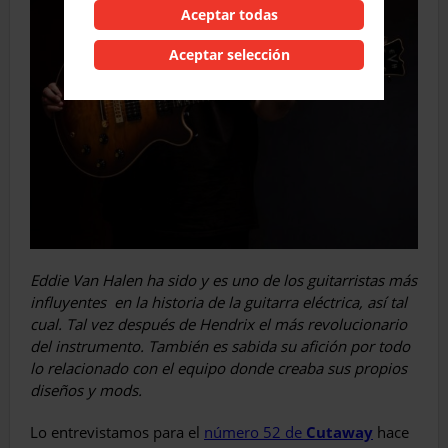
Aceptar todas
Aceptar selección
Eddie Van Halen ha sido y es uno de los guitarristas más
influyentes
en la historia de la guitarra eléctrica, así tal
cual. Tal vez después de Hendrix el más revolucionario
del instrumento. También es sabida su afición por todo
lo relacionado con el equipo donde creaba sus propios
diseños y mods.
Lo entrevistamos para el
número 52 de
Cutaway
hace