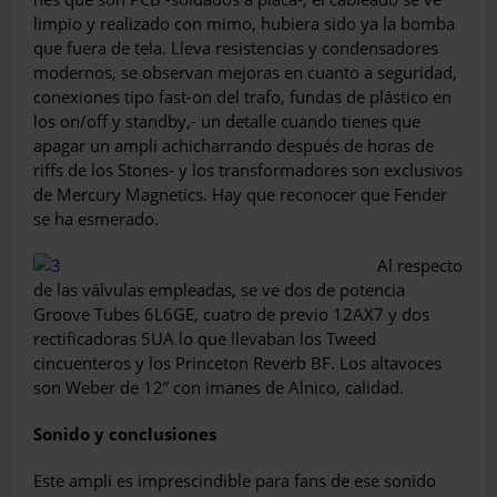
limpio y realizado con mimo, hubiera sido ya la bomba
que fuera de tela. Lleva resis­tencias y condensadores
modernos, se obser­van mejoras en cuanto a seguridad,
conexiones tipo fast-on del trafo, fundas de plástico en
los on/off y standby,- un detalle cuando tienes que
apagar un ampli achicharrando después de ho­ras de
riffs de los Stones- y los transformado­res son exclusivos
de Mercury Magnetics. Hay que reconocer que Fender
se ha esmerado.
Al respecto
de las válvulas empleadas, se ve dos de potencia
Groove Tubes 6L6GE, cuatro de previo 12AX7 y dos
rectificadoras 5UA lo que llevaban los Tweed
cincuenteros y los Prince­ton Reverb BF. Los altavoces
son Weber de 12” con imanes de Alnico, calidad.
Sonido y conclusiones
Este ampli es imprescindible para fans de ese sonido