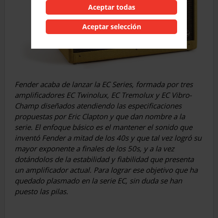
Aceptar todas
Aceptar selección
Fender acaba de lanzar la EC Series, formada por tres
amplificadores EC Twinolux, EC Tremolux y EC Vibro-
Champ diseñados atendiendo las especificaciones
propuestas por Eric Clapton y que dan nombre a la
serie. El enfoque básico es el mantener el sonido que
inventó Fender a mitad de los 40s y que tal vez logró su
mayor exponente a finales de los 50s, y a la vez
dotándolos de la estabilidad y fiabilidad que presenta
un amplificador actual. Para lograr ese objetivo que ha
quedado plasmado en la serie EC, sin duda se han
puesto las pilas.