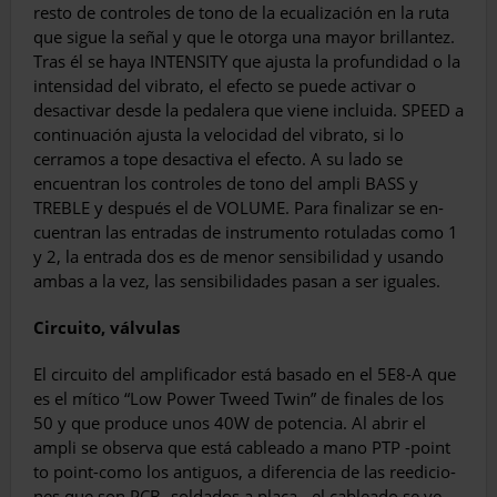
resto de controles de tono de la ecualización en la ruta
que sigue la señal y que le otorga una mayor brillantez.
Tras él se haya INTENSITY que ajusta la pro­fundidad o la
intensidad del vibrato, el efecto se puede activar o
desactivar desde la pedalera que viene incluida. SPEED a
continuación ajus­ta la velocidad del vibrato, si lo
cerramos a tope desactiva el efecto. A su lado se
encuentran los controles de tono del ampli BASS y
TREBLE y después el de VOLUME. Para finalizar se en­
cuentran las entradas de instrumento rotula­das como 1
y 2, la entrada dos es de menor sensibilidad y usando
ambas a la vez, las sen­sibilidades pasan a ser iguales.
Circuito, válvulas
El circuito del amplificador está basado en el 5E8-A que
es el mítico “Low Power Tweed Twin” de finales de los
50 y que produce unos 40W de potencia. Al abrir el
ampli se observa que está cableado a mano PTP -point
to point-como los antiguos, a diferencia de las reedicio­
nes que son PCB -soldados a placa-, el cablea­do se ve