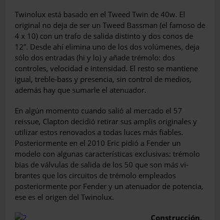
Twinolux está basado en el Tweed Twin de 40w. El
original no deja de ser un Tweed Bassman (el famoso de
4 x 10) con un trafo de salida distinto y dos conos de
12”. Desde ahí elimina uno de los dos volúme­nes, deja
sólo dos entradas (hi y lo) y añade trémolo: dos
controles, velocidad e intensidad. El resto se mantiene
igual, treble-bass y pre­sencia, sin control de medios,
además hay que sumarle el atenuador.
En algún momento cuando salió al merca­do el 57
reissue, Clapton decidió retirar sus amplis originales y
utilizar estos renovados a todas luces más fiables.
Posteriormente en el 2010 Eric pidió a Fender un
modelo con algu­nas características exclusivas: trémolo
bias de válvulas de salida de los 50 que son más vi­
brantes que los circuitos de trémolo emplea­dos
posteriormente por Fender y un atenuador de potencia,
ese es el origen del Twinolux.
Construcción,