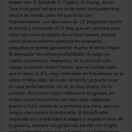
tweed roto: K. Richards, E. Clapton, N. Young…es un
“one trick pony” así que no es de tener una paleta muy
amplia de sonido, pero los que te da son
impresionantes. Los dos conos de 12” proyectan mucho
el sonido y en­roscado al 12 (hay que ser valientes para
esto) raja como se espera de un buen tweed, aunque
como tiene muchísima potencia en escenarios
pequeños se puede aprovechar mucho el techo limpio.
El atenuador nos ofrece posibilidades de juego en
cuanto a potencia y respuestas, en la posición uno
otorga un sonido limpio Fen­der, que no rompe hasta
que lo llevas al 4-5, muy controlado en frecuencias no le
sobra ni falta nada, sin ruido de fondo, se puede tocar
en casa perfectamente con él, es muy bluesy. En la
posición dos toman mayor relevancia los graves, en
ambos casos los sonidos son natu­rales, orgánicos,
puesto a FULL asusta de la potencia que tiene, pero en
ningún caso pare­ce incontrolable. El amplificador
responde con sensibilidad al ataque y respeta el tono de
la guitarra, siempre nos gusta más Fender con singles
particularmente, pero con el Twinolux las humbuckers