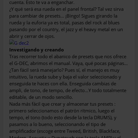
cuenta. Esto te va a enganchar.
¿Y qué será esa rueda en el panel frontal? Tal vez sirva
para cambiar de presets… ¡Bingo! Sigues girando la
rueda y la euforia ya es total, pasas del rock al blues
pasando por el country, el jazz y el heavy metal en un
abrir y cerrar de ojos.
Investigando y creando
Tras recorrer todo el abanico de presets que nos ofrece
el G-DEC, abrimos el manual. Vaya, qué pocas páginas…
¿Tan fácil será manejarlo? Pues sí, el manejo es muy
intuitivo, la rueda sube y baja el valor seleccionado y
enseguida te haces con ella. Enseguida cambias de
ampli, de tono, de tempo, de efecto…Y todo totalmente
editable, de un modo sencillo.
Nada más fácil que crear y almacenar tus presets :
primero seleccionamos el patrón rítmico, luego el
tempo, el tono (todo esto desde la tecla DRUMS), y
pasamos a lo bueno, seleccionando el tipo de
amplificador (escoge entre Tweed, British, Blackface,
Modern, Acoustic y Dynatouch con la tecla AMP) y el