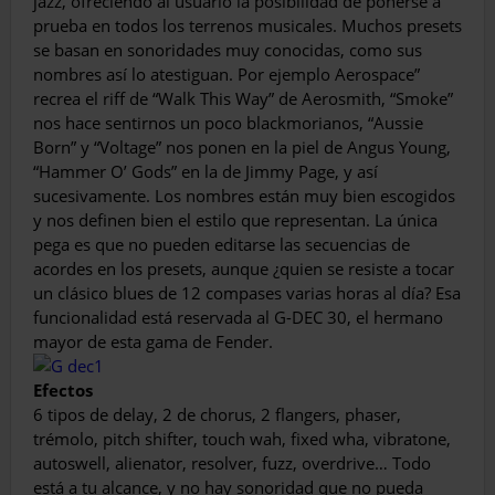
jazz, ofreciendo al usuario la posibilidad de ponerse a
prueba en todos los terrenos musicales. Muchos presets
se basan en sonoridades muy conocidas, como sus
nombres así lo atestiguan. Por ejemplo Aerospace”
recrea el riff de “Walk This Way” de Aerosmith, “Smoke”
nos hace sentirnos un poco blackmorianos, “Aussie
Born” y “Voltage” nos ponen en la piel de Angus Young,
“Hammer O’ Gods” en la de Jimmy Page, y así
sucesivamente. Los nombres están muy bien escogidos
y nos definen bien el estilo que representan. La única
pega es que no pueden editarse las secuencias de
acordes en los presets, aunque ¿quien se resiste a tocar
un clásico blues de 12 compases varias horas al día? Esa
funcionalidad está reservada al G-DEC 30, el hermano
mayor de esta gama de Fender.
Efectos
6 tipos de delay, 2 de chorus, 2 flangers, phaser,
trémolo, pitch shifter, touch wah, fixed wha, vibratone,
autoswell, alienator, resolver, fuzz, overdrive… Todo
está a tu alcance, y no hay sonoridad que no pueda