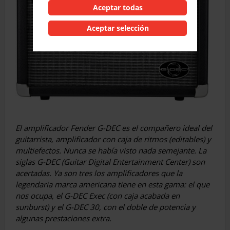
Aceptar todas
Aceptar selección
El amplificador Fender G-DEC es el compañero ideal del
guitarrista, amplificador con caja de ritmos (editables) y
multiefectos. Nunca se había visto nada semejante. La
siglas G-DEC (Guitar Digital Entertainment Center) son
acertadas. Ya son tres los amplificadores que la
legendaria marca americana tiene en esta gama: el que
nos ocupa, el G-DEC Exec (con caja acabada en
sunburst) y el G-DEC 30, con el doble de potencia y
algunas prestaciones extra.