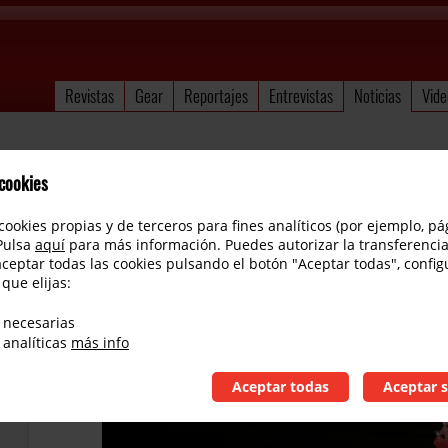
Revistas
Gear
Reportajes
Entrevistas
Noticias
Vide
 cookies
cookies propias y de terceros para fines analíticos (por ejemplo, pá
 Pulsa
aquí
para más información. Puedes autorizar la transferencia
aceptar todas las cookies pulsando el botón "Aceptar todas", config
 que elijas:
Fender George Harrison «Rocky»
 necesarias
 analíticas
más info
Aceptar todas
Aceptar s