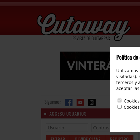
REVISTA DE GUITARRAS
Política de
Utilizamos 
visitadas).
terceros y 
aceptar las
Cookies
Síguenos:
Cookies
ACCESO USUARIOS
OLVIDÉ CLAVE
REGISTRO