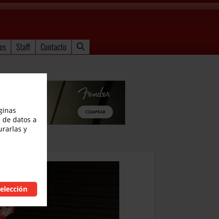
os
Staff
Contacto
ginas
 de datos a
urarlas y
elección