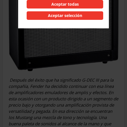
Aceptar todas
Aceptar selección
Después del éxito que ha significado G-DEC III para la
compañía, Fender ha decidido continuar con esa línea
de amplificadores emuladores de amplis y efectos. En
esta ocasión con un producto dirigido a un segmento de
precio bajo y otorgando una amplificación provista de
versatilidad y pegada. En esa dirección se encuentran
los Mustang una mezcla de tono y tecnología. Una
buena paleta de sonidos al alcance de la mano y que