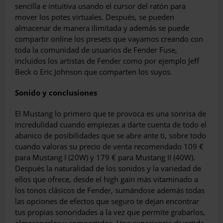
sencilla e intuitiva usando el cursor del ratón para
mover los potes virtua­les. Después, se pueden
almacenar de ma­nera ilimitada y además se puede
compartir online los presets que vayamos creando con
toda la comunidad de usuarios de Fender Fuse,
incluidos los artistas de Fender como por ejemplo Jeff
Beck o Eric Johnson que comparten los suyos.
Sonido y conclusiones
El Mustang lo primero que te provoca es una sonrisa de
incredulidad cuando em­piezas a darte cuenta de todo el
abanico de posibilidades que se abre ante ti, sobre todo
cuando valoras su precio de venta recomen­dado 109 €
para Mustang I (20W) y 179 € para Mustang II (40W).
Después la naturalidad de los sonidos y la variedad de
ellos que ofrece, desde el high gain más vitaminado a
los to­nos clásicos de Fender, sumándose además todas
las opciones de efectos que seguro te dejan encontrar
tus propias sonoridades a la vez que permite grabarlos,
almacenarlos y compartirlos. Una experiencia divertida.