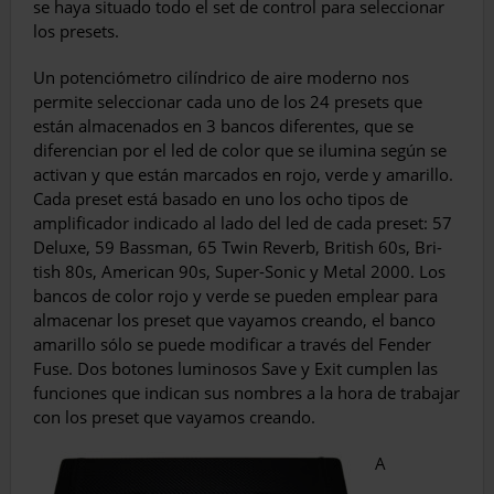
se haya situado todo el set de control para seleccio­nar
los presets.
Un potenciómetro cilíndrico de aire mo­derno nos
permite seleccionar cada uno de los 24 presets que
están almacenados en 3 bancos diferentes, que se
diferencian por el led de color que se ilumina según se
acti­van y que están marcados en rojo, verde y amarillo.
Cada preset está basado en uno los ocho tipos de
amplificador indicado al lado del led de cada preset: 57
Deluxe, 59 Bassman, 65 Twin Reverb, British 60s, Bri­
tish 80s, American 90s, Super-Sonic y Metal 2000. Los
bancos de color rojo y verde se pueden emplear para
almacenar los pre­set que vayamos creando, el banco
ama­rillo sólo se puede modificar a través del Fender
Fuse. Dos botones lumino­sos Save y Exit cumplen las
funciones que indican sus nombres a la hora de trabajar
con los preset que vayamos creando.
A