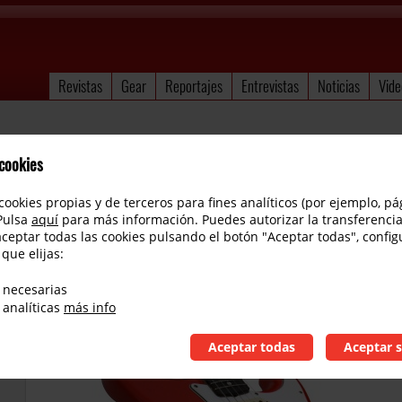
Revistas
Gear
Reportajes
Entrevistas
Noticias
Vide
 cookies
cookies propias y de terceros para fines analíticos (por ejemplo, pá
 Pulsa
aquí
para más información. Puedes autorizar la transferencia
aceptar todas las cookies pulsando el botón "Aceptar todas", config
 que elijas:
Fender Stratocaster Custom Shop 60s Dennis
 necesarias
 analíticas
más info
Aceptar todas
Aceptar s