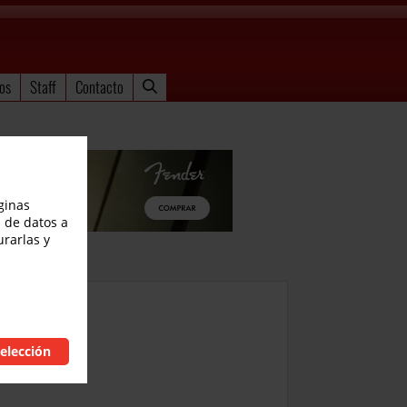
os
Staff
Contacto
ginas
 de datos a
urarlas y
 Galuszka
elección