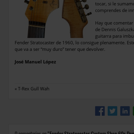
tocar, si le sumamo
comprendes de in
Hay que comentar 
de Dennis Galuszka
guitarra para imbui
Fender Stratocaster de 1960, lo consigue plenamente. Est
que va a ser “muy duro” tener que devolver.
José Manuel López
«
T-Rex Gull Wah
0 comentarios en
Fender Stratocaster Custom Shop 60s Den