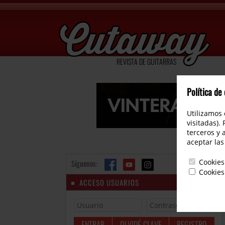
REVISTA DE GUITARRAS
Política de
Utilizamos 
visitadas).
terceros y 
aceptar las
Cookies
Síguenos:
Cookies
ACCESO USUARIOS
OLVIDÉ CLAVE
REGISTRO