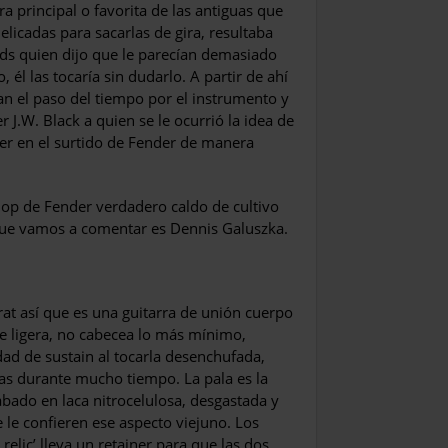
a principal o favo­rita de las antiguas que
licadas para sacarlas de gira, resultaba
rds quien dijo que le parecían demasiado
 él las tocaría sin dudarlo. A partir de ahí
n el paso del tiempo por el instrumento y
r J.W. Black a quien se le ocurrió la idea de
cer en el surtido de Fender de manera
p de Fender verdadero caldo de cultivo
a que vamos a comentar es Dennis Galuszka.
at así que es una guitarra de unión cuerpo
nte ligera, no cabecea lo más míni­mo,
dad de sustain al tocarla desenchufada,
as durante mucho tiempo. La pala es la
abado en laca nitrocelulosa, desgastada y
 le confieren ese aspecto viejuno. Los
 relic’ lleva un retainer para que las dos