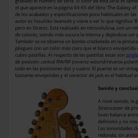
grabado el número de serie. El color de esta Strat es tam
el que aparece en la pági­na 64-65 del libro ‘The Galaxy of S
de los acaba­dos y especificaciones poco habituales en las
autor es Yasuhiko Iwanade y viene a ser lo que significa 
pero en Stratos. Está realizado en nitrocelulosa, con un 
de colores, siendo más oscura la interna y dejándose ver 
Tam­bién se ve observa un bonito crackelado en la pintura.
pliegues con un color más claro que el blanco envejecido 
cubre pastillas. Al respecto de las pastillas estas son
single
de posición central RW/RP (reverse wound/reverse polarity
todo en las posiciones dos y cuatro. El puente es un vintage
bastante envejecidas y el conector de jack es el habitual en 
Sonido y conclus
A nivel sonido, la 
Stratocaster de pri
buen balance entre 
de­finidos y no res
Las sonoridades cl
redonda, sin arista