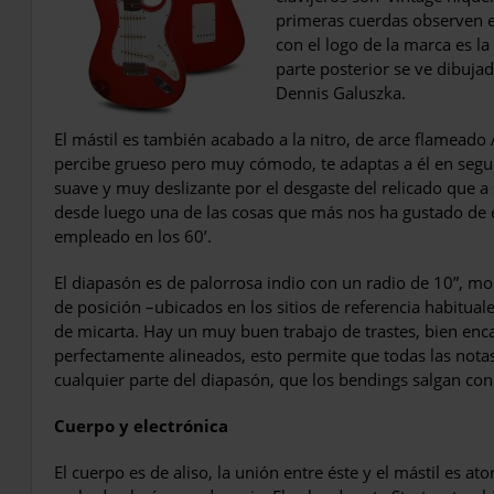
primeras cuerdas observen el
con el logo de la marca es la 
parte posterior se ve dibuja
Dennis Galuszka.
El mástil es también acabado a la nitro, de arce flameado 
percibe grue­so pero muy cómodo, te adaptas a él en segu
suave y muy deslizante por el desgaste del relicado que a 
desde luego una de las cosas que más nos ha gusta­do de es
empleado en los 60’.
El diapasón es de palorrosa indio con un radio de 10”, m
de posición –ubicados en los sitios de referencia habituale
de mi­carta. Hay un muy buen trabajo de tras­tes, bien en
perfectamente alineados, esto permite que todas las no
cualquier parte del diapasón, que los bendings salgan con
Cuerpo y electrónica
El cuerpo es de aliso, la unión entre éste y el mástil es at