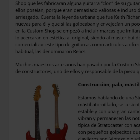
Shop que les fabricaran alguna guitarra “clon” de su guitarr
ellos poseían, porque eran demasiado valiosas e incluso de
arriesgado. Cuenta la leyenda urbana que fue Keith Ri­cha
nuevas para él y que si las golpeaban y en­vejecían un poco,
en la Custom Shop se empezó a incluir marcas que imitara
lo acercaran en estética al original, siendo al master builde
comercializar este tipo de guitarras como artículos a ofre
habitual, las denominaron Relics.
Muchos maestros artesanos han pasado por la Custom Sho
de constructores, uno de ellos y res­ponsable de la piez
Construcción, pala, mástil
Estamos hablando de una Str
mástil atornilla­do, se la sie
estable y con una gran canti
vibran y permanecen las not
típica de Stratocaster con ac
con pequeños gol­pecitos que
clavijeros son ‘vintage niquel