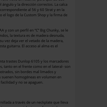
 ángulo y la dirección correctos. La calca
correspon­diente al 56 y 60 Strat y en la
do el logo de la Custom Shop y la firma de
AA y con un perfil en “C” Big Chunky, se le
ndos, la textura es de madera desnuda,
su vez deja ver el vetado de la madera,
ta guitarra. El acceso al alma es el
onta trastes Dunlop 6105 y los marcadores
s, tanto en el frente como en el lateral- son
castrados, sin bordes mal limados y
tas suenen homogéneas en volu­men en
 facilidad y no se apaguen.
ornillada a través de un neckplate que lleva