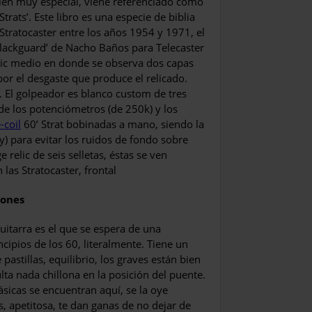
bién muy especial, viene referenciado como
trats’. Este libro es una especie de biblia
 Stratocaster entre los años 1954 y 1971, el
‘Blackguard’ de Nacho Baños para Telecaster
relic medio en donde se observa dos capas
por el desgaste que produce el relicado.
 El golpeador es blanco cus­tom de tres
de los potencióme­tros (de 250k) y los
-coil
60’ Strat bobinadas a mano, siendo la
) para evitar los ruidos de fondo sobre
 relic de seis selletas, éstas se ven
las Stra­tocaster, frontal
iones
guitarra es el que se es­pera de una
ncipios de los 60, literalmente. Tiene un
pastillas, equilibrio, los graves están bien
ulta nada chillona en la posi­ción del puente.
ásicas se encuentran aquí, se la oye
s, apetitosa, te dan ganas de no dejar de