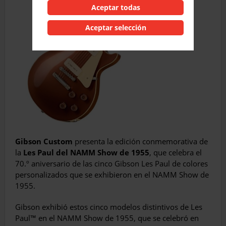
Aceptar todas
Aceptar selección
Gibson Custom
presenta la edición conmemorativa de
la
Les Paul del NAMM Show de 1955
, que celebra el
70.º aniversario de las cinco Gibson Les Paul de colores
personalizados que se exhibieron en el NAMM Show de
1955.
Gibson exhibió estos cinco modelos distintivos de Les
Paul™ en el NAMM Show de 1955, que se celebró en