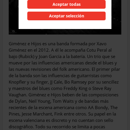
Aceptar todas
Aceptar selección
Giménez e Hijos es una banda formada por Xavo
Giménez en el 2012. A él le acompaña Cotu Peral al
bajo (Rubick) y Joan García a la batería. Un trío que se
mueve por las influencias americanas desde el blues y
las nuevas revisiones del folk americano. El primer pilar
de la banda son las influencias de guitarristas como
Knopfler y su finger, JJ Cale, Bo Ramsey por su sencillez
y maestros del blues como Freddy King o Steve Ray
Vaughan. Giménez e Hijos beben de las composiciones
de Dylan, Neil Young, Tom Waits y de bandas más
recientes de la escena americana como AA Bondy, The
Pines, Jesse Marchant, Fink entre otros. Su papel en la
escena valenciana es discreto y no cuentan con sello
discográfico. Todo su recorrido se limita a pocas