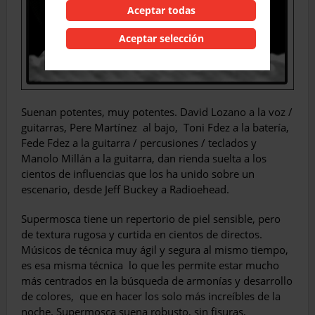
Aceptar todas
Aceptar selección
Suenan potentes, muy potentes. David Lozano a la voz /
guitarras, Pere Martínez al bajo, Toni Fdez a la batería,
Fede Fdez a la guitarra / percusiones / teclados y
Manolo Millán a la guitarra, dan rienda suelta a los
cientos de influencias que los ha unido sobre un
escenario, desde Jeff Buckey a Radioehead.
Supermosca tiene un repertorio de piel sensible, pero
de textura rugosa y curtida en cientos de directos.
Músicos de técnica muy ágil y segura al mismo tiempo,
es esa misma técnica lo que les permite estar mucho
más centrados en la búsqueda de armonías y desarrollo
de colores, que en hacer los solo más increíbles de la
noche. Supermosca suena robusto, sin fisuras,