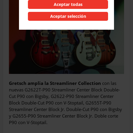
Aceptar todas
Aceptar selección
Gretsch amplia la Streamliner Collection
con las
nuevas G2622T-P90 Streamliner Center Block Double-
Cut P90 con Bigsby, G2622-P90 Streamliner Center
Block Double-Cut P90 con V-Stoptail, G2655T-P90
Streamliner Center Block Jr. Double-Cut P90 con Bigsby
y G2655-P90 Streamliner Center Block Jr. Doble corte
P90 con V-Stoptail.