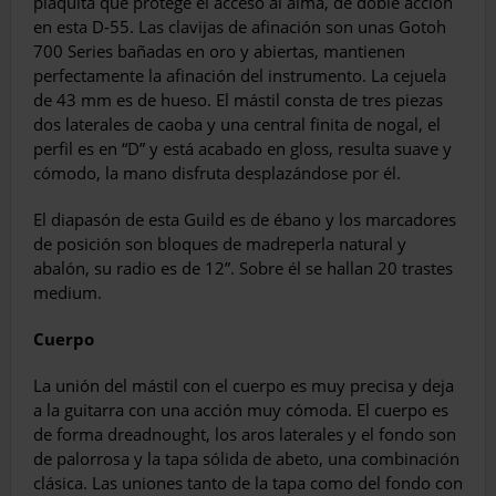
plaquita que protege el acceso al alma, de doble ac­ción
en esta D-55. Las clavijas de afinación son unas Gotoh
700 Series bañadas en oro y abiertas, mantienen
perfectamente la afina­ción del instrumento. La cejuela
de 43 mm es de hueso. El mástil consta de tres piezas
dos laterales de caoba y una central finita de nogal, el
perfil es en “D” y está acabado en gloss, resulta suave y
cómodo, la mano dis­fruta desplazándose por él.
El diapasón de esta Guild es de ébano y los marcadores
de posición son bloques de ma­dreperla natural y
abalón, su radio es de 12”. Sobre él se hallan 20 trastes
medium.
Cuerpo
La unión del mástil con el cuerpo es muy precisa y deja
a la guitarra con una acción muy cómoda. El cuerpo es
de forma dreadnought, los aros laterales y el fondo son
de palorrosa y la tapa sólida de abeto, una combinación
clási­ca. Las uniones tanto de la tapa como del fondo con