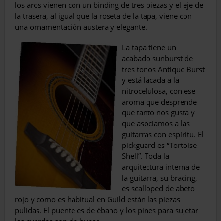
los aros vienen con un binding de tres pie­zas y el eje de
la trasera, al igual que la roseta de la tapa, viene con
una ornamentación aus­tera y elegante.
La tapa tiene un
acabado sunburst de
tres tonos Antique Burst
y está lacada a la
nitroce­lulosa, con ese
aroma que desprende
que tan­to nos gusta y
que asociamos a las
guitarras con espíritu. El
pickguard es “Tortoise
Shell”. Toda la
arquitectura interna de
la guitarra, su bracing,
es scalloped de abeto
rojo y como es habitual en Guild están las piezas
pulidas. El puente es de ébano y los pines para sujetar