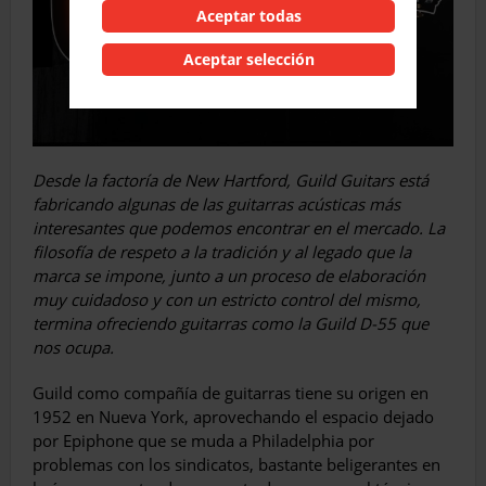
Aceptar todas
Aceptar selección
Desde la factoría de New Hartford, Guild Guitars está
fabricando algunas de las guitarras acústicas más
interesantes que podemos encontrar en el mercado. La
filosofía de respeto a la tradición y al legado que la
marca se impone, junto a un proceso de elaboración
muy cuidadoso y con un estricto control del mismo,
termina ofreciendo guitarras como la Guild D-55 que
nos ocupa.
Guild como compañía de guitarras tiene su origen en
1952 en Nueva York, aprovechando el espacio deja­do
por Epiphone que se muda a Philadelphia por
problemas con los sindicatos, bastante beligerantes en