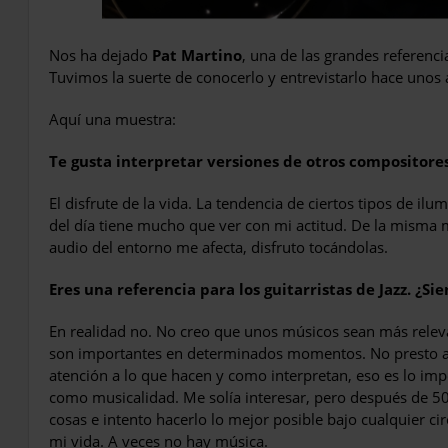
Nos ha dejado
Pat Martino
, una de las grandes referenci
Tuvimos la suerte de conocerlo y entrevistarlo hace unos 
Aquí una muestra:
Te gusta interpretar versiones de otros compositore
El disfrute de la vida. La tendencia de ciertos tipos de il
del día tiene mucho que ver con mi actitud. De la misma m
audio del entorno me afecta, disfruto tocándolas.
Eres una referencia para los guitarristas de Jazz. ¿S
En realidad no. No creo que unos músicos sean más releva
son importantes en determinados momentos. No presto at
atención a lo que hacen y como interpretan, eso es lo im
como musicalidad. Me solía interesar, pero después de 50
cosas e intento hacerlo lo mejor posible bajo cualquier c
mi vida. A veces no hay música.