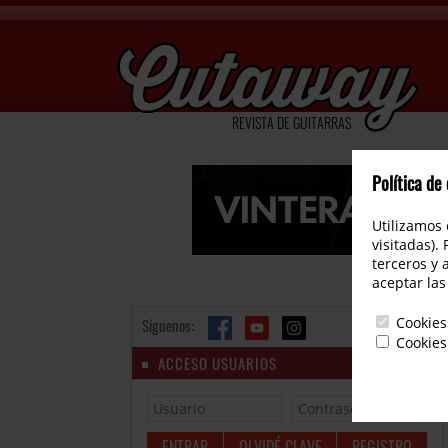
REVISTA DE GUITARRAS
Política de
Utilizamos 
visitadas).
terceros y 
aceptar las
Cookies
Síguenos:
Cookies
ACCESO USUARIOS
OLVIDÉ CLAVE
REGISTRO