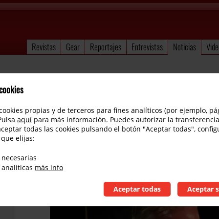
Revistas
Gear
Reportajes
Entrevistas
Noticias
Vide
 cookies
cookies propias y de terceros para fines analíticos (por ejemplo, pá
 Pulsa
aquí
para más información. Puedes autorizar la transferencia
aceptar todas las cookies pulsando el botón "Aceptar todas", config
 que elijas:
Ha fallecido Pat Martino
 necesarias
 analíticas
más info
Aceptar todas
Aceptar s