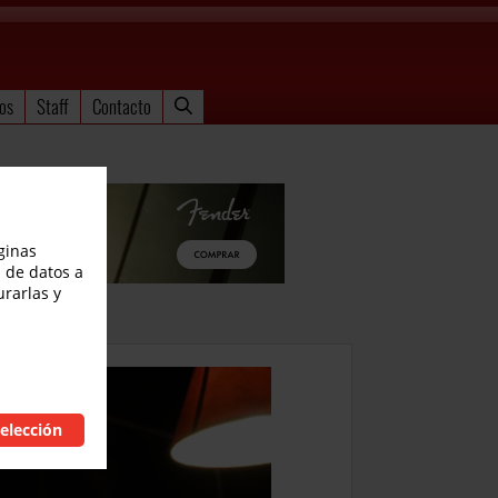
os
Staff
Contacto
ginas
 de datos a
urarlas y
elección