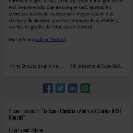
hardware negro, la clásica pala Jackson puntiaguda de 6
en línea invertida, puente compensado ajustable y
cuerdas a través del cuerpo para mayor estabilidad,
clavijero de aleación, puente compensado ajustable y
varillas de grafito de refuerzo en el mástil.
Más info en
Jackson Guitars
«
Nita Strauss de gira de clinics por España de la mano de Ibanez y Mogar Music Ibérica
JHS presenta el SuperBolt V2
»
0 comentarios en
Jackson Christian Andreu X Series RRXT
Rhoads
Deja tu comentario