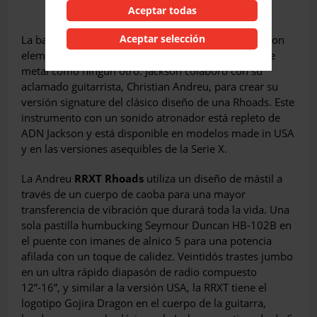
Aceptar todas
Aceptar selección
La banda de metal francés Gojira mezcla el thrash con
elementos progresistas para crear un sonido groove
metal como ningún otro. Jackson colaboró con su
aclamado guitarrista, Christian Andreu, para crear su
versión signature del clásico diseño de una Rhoads. Este
instrumento con un sonido atronador está repleto de
ADN Jackson y está disponible en modelos made in USA
y en las versiones asequibles de la Serie X.
La Andreu
RRXT Rhoads
utiliza un diseño de mástil a
través de un cuerpo de caoba para una mayor
transferencia de vibración que durará toda la vida. Una
sola pastilla humbucking Seymour Duncan HB-102B en
el puente con imanes de alnico 5 para una potencia
afilada con un toque de calidez. Veintidós trastes jumbo
en un ultra rápido diapasón de radio compuesto
12”-16”, y similar a la versión USA, la RRXT tiene el
logotipo Gojira Dragon en el cuerpo de la guitarra,