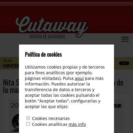
REVISTA DE GUITARRAS
Política de cookies
Utilizamos cookies propias y de terceros
para fines analíticos (por ejemplo,
páginas visitadas). Pulsa
aquí
para más
Nita Strauss de gira de clinics por España de
información. Puedes autorizar la
la mano de Ibanez y Mogar Music Ibérica
transferencia de datos a terceros y
aceptar todas las cookies pulsando el
botón "Aceptar todas", configurarlas y
aceptar las que elijas:
Cookies necesarias
Cookies analíticas
más info