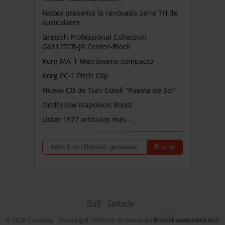
Fostex presenta la renovada Serie TH de
auriculares.
Gretsch Professional Collection
G6112TCB-JR Center-Block
Korg MA-1 Metrónomo compacto
Korg PC-1 Pitch Clip
Nuevo CD de Toni Cotolí “Puesta de Sol”
Oddfellow Napoleon Boost
Listar 1577 artículos más …
Staff
Contacto
© 2026 Cutaway ·
Nota legal
·
Política de privacidad
Diseño web: Albin Soft
·
Política de cookies