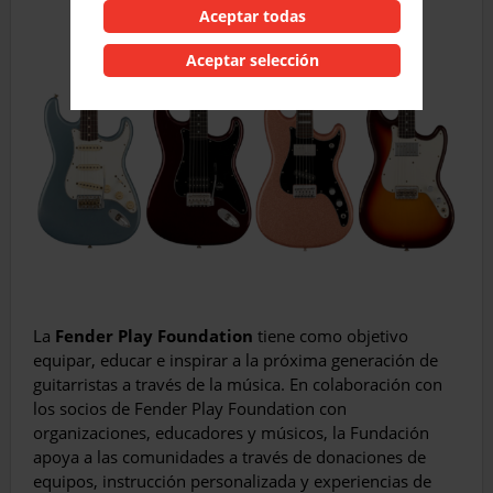
Aceptar todas
Aceptar selección
La
Fender Play Foundation
tiene como objetivo
equipar, educar e inspirar a la próxima generación de
guitarristas a través de la música. En colaboración con
los socios de Fender Play Foundation con
organizaciones, educadores y músicos, la Fundación
apoya a las comunidades a través de donaciones de
equipos, instrucción personalizada y experiencias de