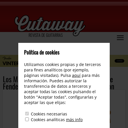
REVISTA DE GUITARRAS
Política de cookies
Utilizamos cookies propias y de terceros
para fines analíticos (por ejemplo,
páginas visitadas). Pulsa
aquí
para más
Los Master Builders de la Custom Shop de
información. Puedes autorizar la
Fender celebran la Fender Play Foundation
transferencia de datos a terceros y
aceptar todas las cookies pulsando el
botón "Aceptar todas", configurarlas y
aceptar las que elijas:
Cookies necesarias
Cookies analíticas
más info