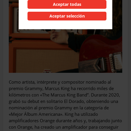
Aceptar todas
Aceptar selección
Como artista, intérprete y compositor nominado al
premio Grammy, Marcus King ha recorrido miles de
kilómetros con «The Marcus King Band”. Durante 2020,
grabó su debut en solitario El Dorado, obteniendo una
nominación al premio Grammy en la categoría de
«Mejor Álbum Americana». King ha utilizado
amplificadores Orange durante años y, trabajando junto
con Orange, ha creado un amplificador para conseguir