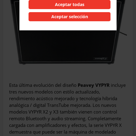
Aceptar todas
Aceptar selección
Esta última evolución del diseño
Peavey
VYPYR
incluye
tres nuevos modelos con estilo actualizado,
rendimiento acústico mejorado y tecnología híbrida
analógica / digital TransTube mejorada. Los nuevos
modelos VYPYR X2 y X3 también vienen con control
remoto Bluetooth y audio streaming. Completamente
cargada con amplificadores y efectos, la serie VYPYR X
demuestra que puede ser la máquina de modelado