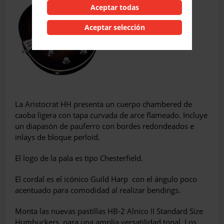
Aceptar todas
Aceptar selección
La Aristocrat HH presenta un cuerpo chambered de
caoba ligera con tapa curvada de arce flameado. Incluye
un diapasón de pauferro con bordes redondeados e
inlays de bloque perloid.
El logo de la pala es tipo Chesterfield.
El cordal es el icónico Guild Harp
con el ángulo poco
acentuado para comodidad al realizar bendings.
Monta las nuevas pastillas HB-2 Alnico II Standard Size
Humbuckers, para una amplia versatilidad tonal. Los