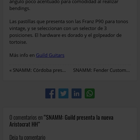
ángulo poco acentuado para comodidad al realizar
bendings.
Las pastillas que presenta son las Franz P90 para tonos
vintage, y se seleccionan con un selector de 3
posiciones. El hardware es dorado y el golpeador de
tortoise.
Más info en
Guild Guitars
«
SNAMM: Córdoba presenta la C5 CET Limited
SNAMM: Fender Custom Shop presenta la Stevie Ray Vaughan
0 comentarios en
SNAMM: Guild presenta la nueva
Aristocrat HH
Deja tu comentario