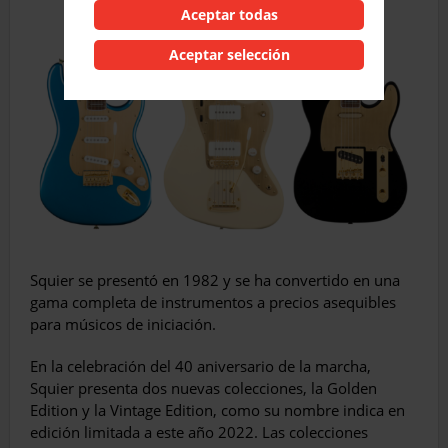
Aceptar todas
Aceptar selección
Squier se presentó en 1982 y se ha convertido en una
gama completa de instrumentos a precios asequibles
para músicos de iniciación.
En la celebración del 40 aniversario de la marcha,
Squier presenta dos nuevas colecciones, la Golden
Edition y la Vintage Edition, como su nombre indica en
edición limitada a este año 2022. Las colecciones