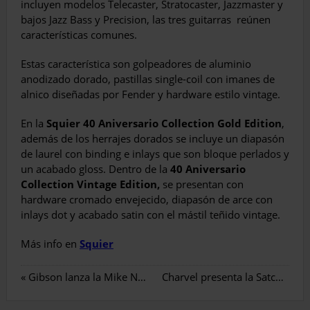
incluyen modelos Telecaster, Stratocaster, Jazzmaster y
bajos Jazz Bass y Precision, las tres guitarras
reúnen
características comunes.
Estas característica son golpeadores de aluminio
anodizado dorado, pastillas single-coil con imanes de
alnico diseñadas por Fender y hardware estilo vintage.
En la
Squier 40 Aniversario Collection Gold Edition
,
además de los herrajes dorados se incluye un diapasón
de laurel con binding e inlays que son bloque perlados y
un acabado gloss. Dentro de la
40 Aniversario
Collection Vintage Edition,
se presentan con
hardware cromado envejecido, diapasón de arce con
inlays dot y acabado satin con el mástil teñido vintage.
Más info en
Squier
«
Gibson lanza la Mike Ness 1976 Les Paul Deluxe
Charvel presenta la Satchel Signature Pro-Mod DK22