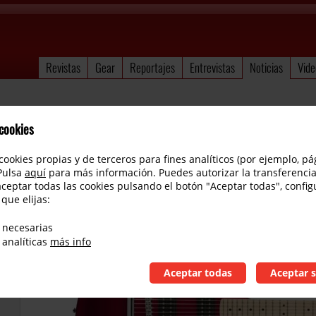
Revistas
Gear
Reportajes
Entrevistas
Noticias
Vide
 cookies
cookies propias y de terceros para fines analíticos (por ejemplo, pá
 Pulsa
aquí
para más información. Puedes autorizar la transferencia
aceptar todas las cookies pulsando el botón "Aceptar todas", config
 que elijas:
Squier presenta nuevos Classic Vibe Models
 necesarias
 analíticas
más info
Aceptar todas
Aceptar s