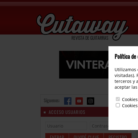
REVISTA DE GUITARRAS
Política de
Utilizamos 
visitadas).
terceros y 
aceptar las
Cookies
Síguenos:
Cookies
ACCESO USUARIOS
OLVIDÉ CLAVE
REGISTRO