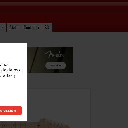
os
Staff
Contacto
ginas
 de datos a
urarlas y
elección