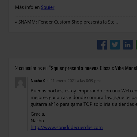
Más info en
Squier
«
SNAMM: Fender Custom Shop presenta la Stevie Ray Vaughan
2 comentarios en
Squier presenta nuevos Classic Vibe Mode
Nacho C
el 21 enero, 2021 a las 8:59 pm
:
Buenas noches, estoy empezando con una Web en l
mejores guitarras y donde comprarlas. ¿Que os p
guitarra ahí o para gama TOP solo iriais a tiendas 
Gracia,
Nacho
http://www.sonidodecuerdas.com