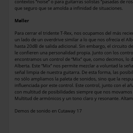
contextos “noise” o para guitarras solistas “pasadas de ros
que seguro que se amolda a infinidad de situaciones.
Møller
Para cerrar el tridente T-Rex, nos ocupa­mos del más reci
un lado de un overdrive simi­lar a lo que nos ofrecía el A
hasta 20dB de salida adicional. Sin embargo, el circuito de
le confieren una personalidad propia. Junto con los contro­
encontramos un control de “Mix” que, como decimos, lo di
Alberta. Este “Mix” nos permite mezclar a voluntad la seña
señal limpia de nuestra guitarra. De esta forma, las posibi
no sólo ampliamos la paleta de sonidos, sino que la respu
influencia­da por este control. Este control, junto con el a
con multitud de posibilidades siempre que nos movamos e
Multitud de armónicos y un tono claro y reso­nante. Alt
Demos de sonido en Cutaway 17