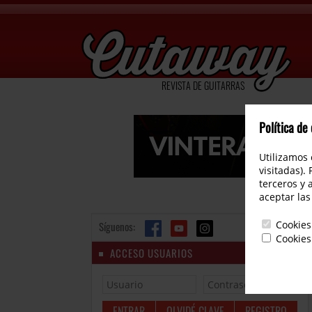
REVISTA DE GUITARRAS
Política de
Utilizamos 
visitadas).
terceros y 
aceptar las
Cookies
Síguenos:
Cookies
ACCESO USUARIOS
OLVIDÉ CLAVE
REGISTRO