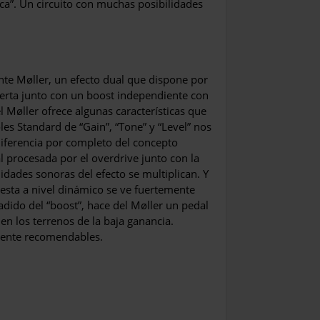
ca”. Un cir­cuito con muchas posibilidades
ente Møller, un efecto dual que dispone por
lberta junto con un boost independiente con
l Møller ofrece algunas características que
les Standard de “Gain”, “Tone” y “Level” nos
ferencia por completo del con­cepto
l procesada por el overdrive junto con la
lidades sonoras del efecto se multiplican. Y
esta a nivel dinámico se ve fuertemente
ñadido del “boost”, hace del Møller un pedal
n los terrenos de la baja ganancia.
amente recomendables.