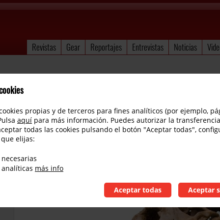
Revistas
Gear
Reportajes
Entrevistas
Noticias
Vide
 cookies
cookies propias y de terceros para fines analíticos (por ejemplo, pá
 Pulsa
aquí
para más información. Puedes autorizar la transferencia
aceptar todas las cookies pulsando el botón "Aceptar todas", config
 que elijas:
T- Rex: Alberta, Mudhoney, Moller.
 necesarias
 analíticas
más info
Aceptar todas
Aceptar s