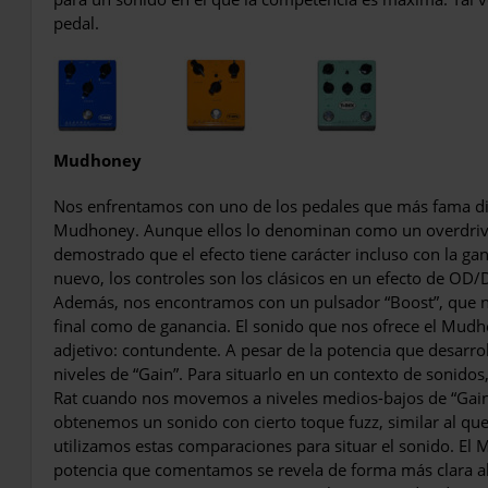
pedal.
Mudhoney
Nos enfrentamos con uno de los pedales que más fama dio 
Mudhoney. Aunque ellos lo denominan como un overdrive
demostrado que el efecto tiene carácter incluso con la g
nuevo, los controles son los clá­sicos en un efecto de OD/Di
Además, nos encontramos con un pulsador “Boost”, que n
final como de ga­nancia. El sonido que nos ofrece el Mud
adjetivo: contun­dente. A pesar de la potencia que desarro
niveles de “Gain”. Para situarlo en un contexto de soni­d
Rat cuando nos movemos a niveles medios-bajos de “Gain”
obtenemos un sonido con cierto toque fuzz, similar al qu
utilizamos estas comparaciones para situar el sonido. El 
potencia que comentamos se revela de forma más clara al 