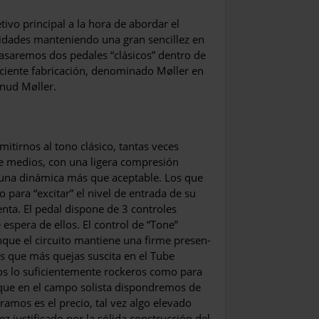
ivo principal a la hora de abordar el
ilidades manteniendo una gran sencillez en
pasaremos dos pedales “clásicos” dentro de
ciente fa­bricación, denominado Møller en
Knud Møller.
mitirnos al tono clásico, tantas veces
e medios, con una ligera com­presión
una dinámica más que aceptable. Los que
para “excitar” el nivel de entrada de su
enta. El pedal dispone de 3 controles
s­pera de ellos. El control de “Tone”
nque el circuito mantiene una firme presen­
cas que más quejas suscita en el Tube
ros lo suficientemente roc­keros como para
 que en el cam­po solista dispondremos de
a­mos es el precio, tal vez algo elevado
 justificado por la sólida construcción del