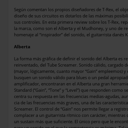
Según comentan los propios diseña­dores de T-Rex, el objet
diseño de sus circuitos es dotarlos de las máximas posi­b
sus controles. En esta primera review sobre los T-Rex, re
la marca, como son el Alberta y el Mudhoney, y uno de re
homenaje al “inspirador” del sonido, el guitarrista da­nés 
Alberta
La forma más gráfica de definir el sonido del Alberta es re
reinventado, del Tube Screamer. Sonido cálido, cargado d
(mayor, lógicamente, cuanto mayor “Gain” empleemos) y 
busquen un sonido válido para blues o un pedal apropiado 
amplificador, encon­traran en el Alberta una gran herrami
Standard (“Gain”, “Tone” y “Level”) que responden como se e
centra su respuesta en las frecuencias medias-agudas, au
cia de las frecuencias más graves, una de las característi
Screamer. El control de “Gain” nos per­mite llegar a regist
complacer a un guitarrista rítmico con carácter, mientras
un sustain más que suficiente. El único pero que le encontr
para un sonido en el que la competencia es máxima. Tal vez