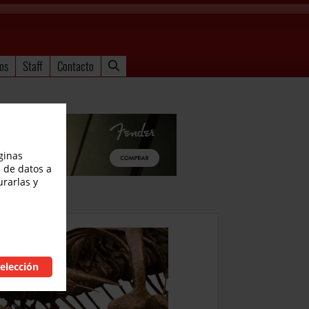
os
Staff
Contacto
ginas
 de datos a
urarlas y
elección