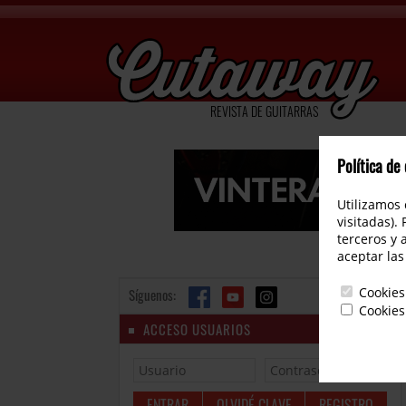
REVISTA DE GUITARRAS
Política de
Utilizamos 
visitadas).
terceros y 
aceptar las
Cookies
Síguenos:
Cookies
ACCESO USUARIOS
OLVIDÉ CLAVE
REGISTRO