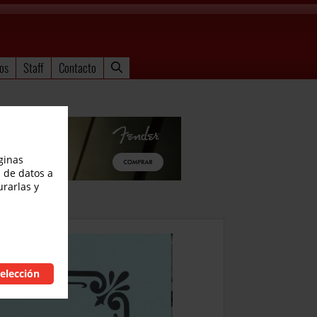
os
Staff
Contacto
ginas
 de datos a
urarlas y
elección