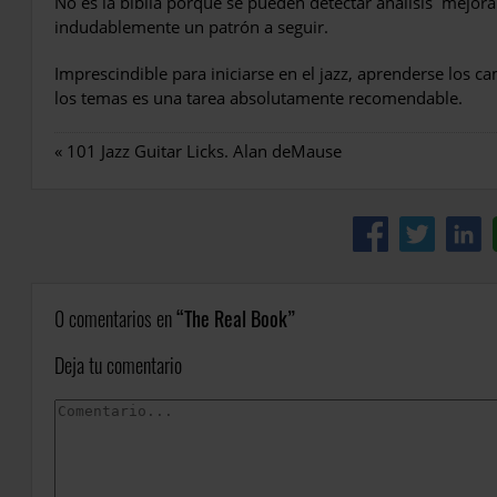
No es la biblia porque se pueden detectar análisis
mejorab
indudablemente un patrón a seguir.
Imprescindible para iniciarse en el jazz, aprenderse los c
los temas es una tarea absolutamente recomendable.
«
101 Jazz Guitar Licks. Alan deMause
0 comentarios en
The Real Book
Deja tu comentario