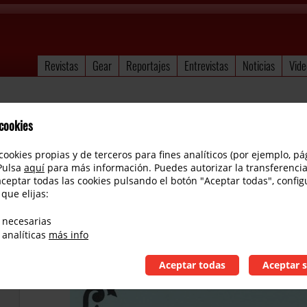
Revistas
Gear
Reportajes
Entrevistas
Noticias
Vide
 cookies
cookies propias y de terceros para fines analíticos (por ejemplo, pá
 Pulsa
aquí
para más información. Puedes autorizar la transferencia
aceptar todas las cookies pulsando el botón "Aceptar todas", config
 que elijas:
The Real Book
 necesarias
 analíticas
más info
Aceptar todas
Aceptar s