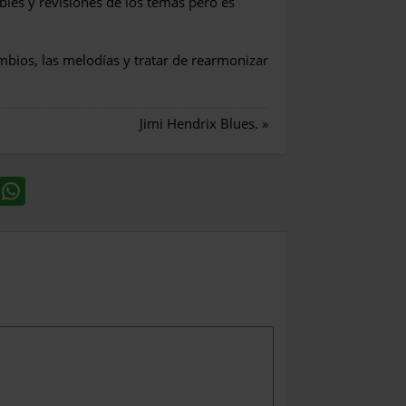
les y revisiones de los temas pero es
ambios, las melodías y tratar de rearmonizar
Jimi Hendrix Blues.
»