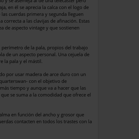
pio y se asemeja al de una telecaster pero
ja, en él se aprecia la calca con el logo de
e las cuerdas primera y segunda lleguen
a correcta a las clavijas de afinación. Estas
ea de aspecto vintage y que sostienen
 perímetro de la pala, propios del trabajo
la de un aspecto personal. Una cejuela de
 la pala y el mástil.
dido por usar madera de arce duro con un
quarterswan- con el objetivo de
más tiempo y aunque va a hacer que las
a que se suma a la comodidad que ofrece el
l alma en función del ancho y grosor que
uerdas contacten en todos los trastes con la