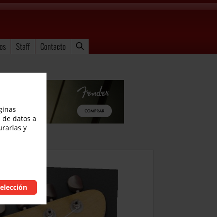
os
Staff
Contacto
ginas
 de datos a
urarlas y
elección