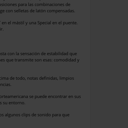
posiciones para las combinaciones de
age con selletas de latón compensadas.
 en el mástil y una Special en el puente.
r.
asta con la sensación de estabilidad que
ones que transmite son esas: comodidad y
ima de todo, notas definidas, limpios
ncias.
a norteamericana se puede encontrar en sus
s su entorno.
os algunos clips de sonido para que