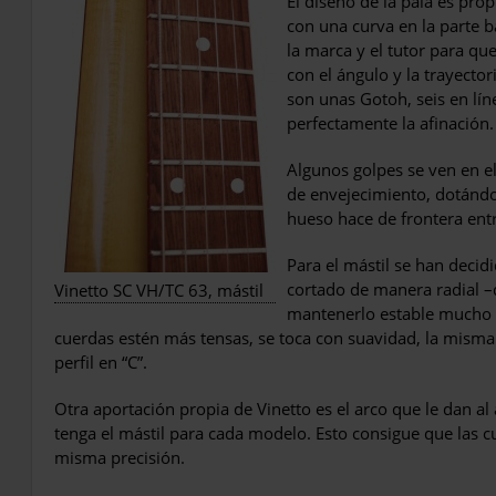
El diseño de la pala es pro
con una curva en la parte ba
la marca y el tutor para qu
con el ángulo y la trayectori
son unas Gotoh, seis en lín
perfectamente la afinación.
Algunos golpes se ven en el
de envejecimiento, dotándo
hueso hace de frontera entre
Para el mástil se han deci
cortado de manera radial –
Vinetto SC VH/TC 63, mástil
mantenerlo estable mucho 
cuerdas estén más tensas, se toca con suavidad, la mism
perfil en “C”.
Otra aportación propia de Vinetto es el arco que le dan a
tenga el mástil para cada modelo. Esto consigue que las c
misma precisión.