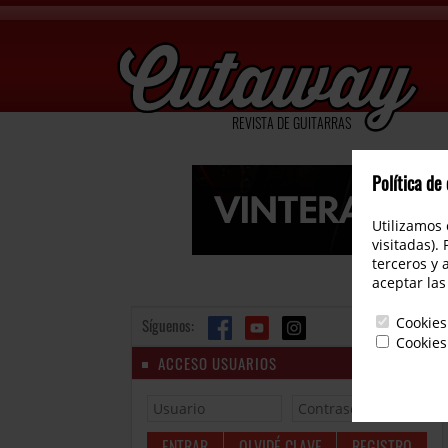
REVISTA DE GUITARRAS
Política de
Utilizamos 
visitadas).
terceros y 
aceptar las
Cookies
Síguenos:
Cookies
ACCESO USUARIOS
OLVIDÉ CLAVE
REGISTRO