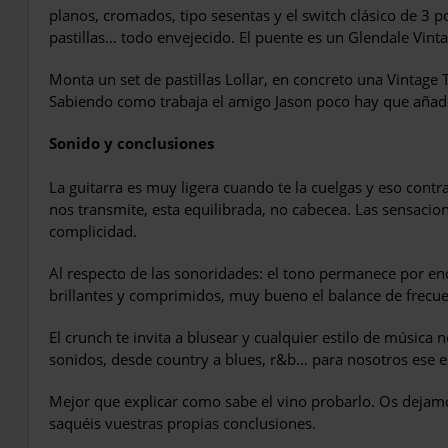
planos, cromados, tipo sesentas y el switch clásico de 3 
pastillas… todo envejecido. El puente es un Glendale Vint
Monta un set de pastillas Lollar, en concreto una Vintage T
Sabiendo como trabaja el amigo Jason poco hay que añadi
Sonido y conclusiones
La guitarra es muy ligera cuando te la cuelgas y eso contr
nos transmite, esta equilibrada, no cabecea. Las sensaci
complicidad.
Al respecto de las sonoridades: el tono permanece por enc
brillantes y comprimidos, muy bueno el balance de frecue
El crunch te invita a blusear y cualquier estilo de músic
sonidos, desde country a blues, r&b… para nosotros ese e
Mejor que explicar como sabe el vino probarlo. Os dejam
saquéis vuestras propias conclusiones.