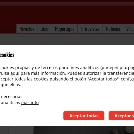
Revistas
Gear
Reportajes
Entrevistas
Noticias
Vide
 cookies
cookies propias y de terceros para fines analíticos (por ejemplo, pá
 Pulsa
aquí
para más información. Puedes autorizar la transferencia
aceptar todas las cookies pulsando el botón "Aceptar todas", config
 que elijas:
Vinetto SC VH/TC 63
 necesarias
 analíticas
más info
Aceptar todas
Aceptar s