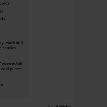
icados
ge
ido
 y switch de 3
 pastillas
T en en mástil
l en el puente
op
Carr Raleigh
»