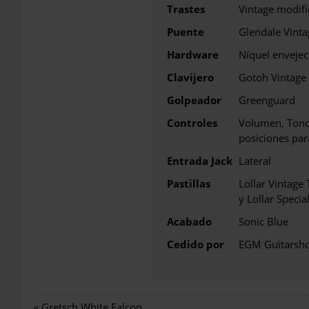
Trastes
Vintage modif
Puente
Glendale Vinta
Hardware
Níquel envejec
Clavijero
Gotoh Vintage
Golpeador
Greenguard
Controles
Volumen, Tono
posiciones para
Entrada Jack
Lateral
Pastillas
Lollar Vintage 
y Lollar Specia
Acabado
Sonic Blue
Cedido por
EGM Guitarsh
«
Gretsch White Falcon