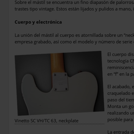
Sobre el mástil se encuentra un fino diapasón de palorrosa
trastes tipo vintage. Estos están lijados y pulidos a mano, 
Cuerpo y electrónica
La unión del mástil al cuerpo es atornillada sobre un “neck
empresa grabado, así como el modelo y número de serie 
El cuerpo di
tecnología C
reminiscenci
en “f” en la 
El acabado, 
craquelado e
paso del tiem
Monta un gol
realizando un
posible para
Vinetto SC VH/TC 63, neckplate
La entrada de