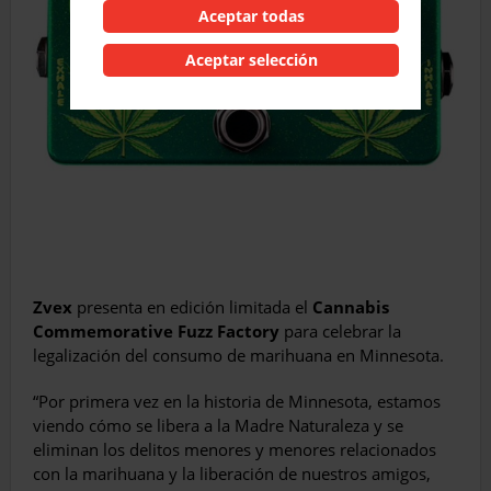
Aceptar todas
Aceptar selección
Zvex
presenta en edición limitada el
Cannabis
Commemorative Fuzz Factory
para celebrar la
legalización del consumo de marihuana en Minnesota.
“Por primera vez en la historia de Minnesota, estamos
viendo cómo se libera a la Madre Naturaleza y se
eliminan los delitos menores y menores relacionados
con la marihuana y la liberación de nuestros amigos,