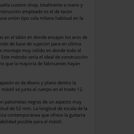
equeña custom shop, totalmente a mano y
nstrucción empleado es el de tacón
a unión tipo cola milano habitual en la
as en el talón en donde encajan los aros de
viendo de base de sujeción para en última
un montaje muy sólido en donde todo el
. Este método sería el ideal de construcción
cho que la mayoría de fabricantes hayan
diapasón es de ébano y plano dentro la
 mástil se junta al cuerpo en el traste 12.
con palometas negras de un aspecto muy
gitud de 52 mm. La longitud de escala de la
ica contemporánea que ofrece la guitarra
bilidad posible para el mástil.