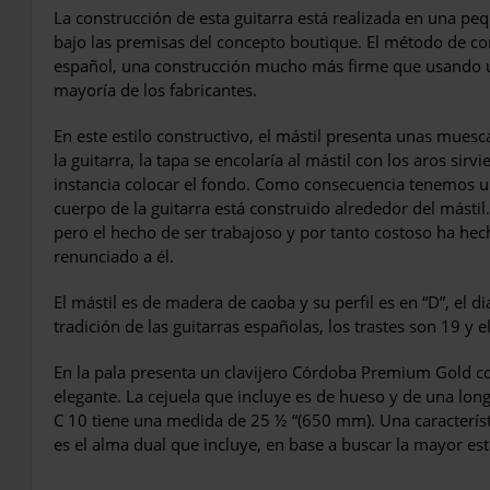
La construcción de esta guitarra está realizada en una p
bajo las premisas del concepto boutique. El método de co
español, una construcción mucho más firme que usando un
mayoría de los fabricantes.
En este estilo constructivo, el mástil presenta unas muesc
la guitarra, la tapa se encolaría al mástil con los aros sir
instancia colocar el fondo. Como consecuencia tenemos 
cuerpo de la guitarra está construido alrededor del mástil
pero el hecho de ser trabajoso y por tanto costoso ha he
renunciado a él.
El mástil es de madera de caoba y su perfil es en “D”, el 
tradición de las guitarras españolas, los trastes son 19 y el
En la pala presenta un clavijero Córdoba Premium Gold 
elegante. La cejuela que incluye es de hueso y de una lon
C 10 tiene una medida de 25 ½ “(650 mm). Una característ
es el alma dual que incluye, en base a buscar la mayor esta