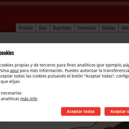
Revistas
Gear
Reportajes
Entrevistas
Noticias
Vide
 cookies
cookies propias y de terceros para fines analíticos (por ejemplo, pá
 Pulsa
aquí
para más información. Puedes autorizar la transferencia
aceptar todas las cookies pulsando el botón "Aceptar todas", config
 que elijas:
Córdoba C 10
 necesarias
 analíticas
más info
Aceptar todas
Aceptar s