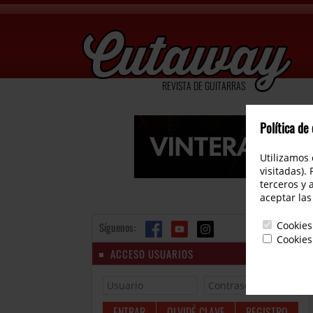
REVISTA DE GUITARRAS
Política de
Utilizamos 
visitadas).
terceros y 
aceptar las
Cookies
Síguenos:
Cookies
ACCESO USUARIOS
OLVIDÉ CLAVE
REGISTRO