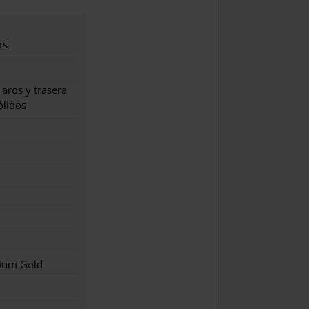
rs
 aros y trasera
ólidos
ium Gold