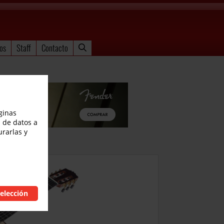
os
Staff
Contacto
ginas
 de datos a
urarlas y
elección