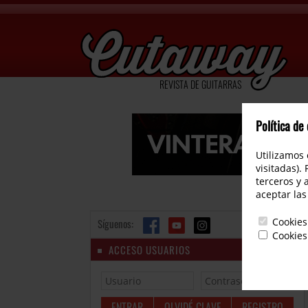
REVISTA DE GUITARRAS
Política de
Utilizamos 
visitadas).
terceros y 
aceptar las
Cookies
Síguenos:
Cookies
ACCESO USUARIOS
OLVIDÉ CLAVE
REGISTRO