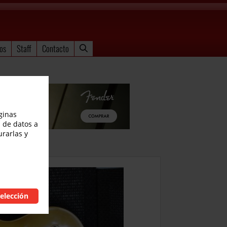
os
Staff
Contacto
ginas
 de datos a
urarlas y
elección