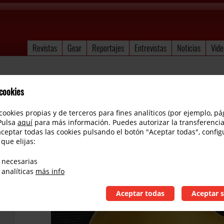
Revistas
Gear
Reportajes
Entrevistas
Noticias
Vide
 cookies
cookies propias y de terceros para fines analíticos (por ejemplo, pá
 Pulsa
aquí
para más información. Puedes autorizar la transferencia
aceptar todas las cookies pulsando el botón "Aceptar todas", config
 que elijas:
Gibson Les Paul 52
 necesarias
 analíticas
más info
Aceptar todas
Aceptar s