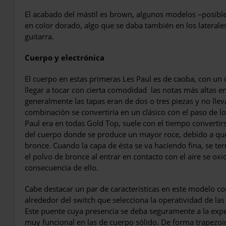
El acabado del mástil es brown, algunos modelos –posible
en color dorado, algo que se daba también en los laterales
guitarra.
Cuerpo y electrónica
El cuerpo en estas primeras Les Paul es de caoba, con un 
llegar a tocar con cierta comodidad las notas más altas en
generalmente las tapas eran de dos o tres piezas y no lleva
combinación se convertiría en un clásico con el paso de l
Paul era en todas Gold Top, suele con el tiempo convertir
del cuerpo donde se produce un mayor roce, debido a que
bronce. Cuando la capa de ésta se va haciendo fina, se te
el polvo de bronce al entrar en contacto con el aire se o
consecuencia de ello.
Cabe destacar un par de características en este modelo co
alrededor del switch que selecciona la operatividad de las 
Este puente cuya presencia se deba seguramente a la exper
muy funcional en las de cuerpo sólido. De forma trapezoi