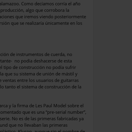
Kalamazoo. Como decíamos corría el año
 producción, algo que corrobora la
caciones que iremos viendo posteriormente
ersión que se realizaría únicamente en los
ucción de instrumentos de cuerda, no
ante- no podía deshacerse de esta
l tipo de construcción no podía sufrir
la que su sistema de unión de mástil y
 ventas entre los usuarios de guitarras
o tanto el sistema de construcción de la
marca y la firma de Les Paul Model sobre el
 comentado que es una “pre-serial number”,
erie. No es de las primeras fabricadas ya
ound que no llevaban las primeras
e plástico, Kluson, aunque sin el nombre de