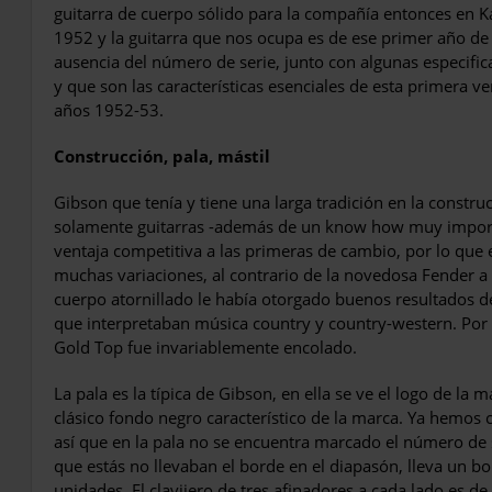
guitarra de cuerpo sólido para la compañía entonces en 
1952 y la guitarra que nos ocupa es de ese primer año de
ausencia del número de serie, junto con algunas especifi
y que son las características esenciales de esta primera v
años 1952-53.
Construcción, pala, mástil
Gibson que tenía y tiene una larga tradición en la constr
solamente guitarras -además de un know how muy import
ventaja competitiva a las primeras de cambio, por lo que e
muchas variaciones, al contrario de la novedosa Fender a 
cuerpo atornillado le había otorgado buenos resultados de
que interpretaban música country y country-western. Por l
Gold Top fue invariablemente encolado.
La pala es la típica de Gibson, en ella se ve el logo de la 
clásico fondo negro característico de la marca. Ya hemos
así que en la pala no se encuentra marcado el número de s
que estás no llevaban el borde en el diapasón, lleva un b
unidades. El clavijero de tres afinadores a cada lado es d