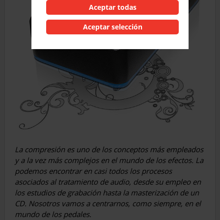
Aceptar todas
Aceptar selección
La compresión es uno de los conceptos más empleados
y a la vez más complejos en el mundo de los efectos. La
podemos encontrar en casi todos los procesos
asociados al tratamiento de audio, desde su empleo en
los estudios de grabación hasta la masterización de un
CD. Nosotros vamos a centrarnos, como siempre, en el
mundo de los pedales.