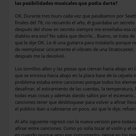
las posibilidades musicales que podía darte?
OK, Durante tres tours cada vez que pasábamos por Seattl
finales del 78, no recuerdo el año, él guardaba un secret
después del show en secreto siempre me enseñaba esa c
diablos era eso? No sabía que decirle… Bueno, se trata d
que le dije OK. Le di una guitarra para instalarlo porque 
de reemplazar únicamente el vibrato de una Stratocaster, 
después me la devolvió.
Los tornillos allen y las piezas que cierran hacia abajo en
que se enrosca hacia abajo en la placa base de la cejuel
problema estaba entre canciones porque todos los elemen
desafinar, el estiramiento de las cuerdas, la temperatura
todas esas cosas y además dando saltos por el escenario… 
canciones tener que desbloquear para volver a afinar lleva
el público iban a cabrearse un poco, así que le dije; refu
Al año siguiente regresó con la nueva versión pero todav
afinar entre canciones. Como yo solía tocar el violín y el 
en cuando porque amo ese instrumento- pensé en los micr