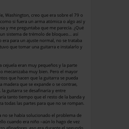
e, Washington, creo que era sobre el 79 o
o como si fuera un arma atómica o algo así y
osa y me preguntaba que me parecía. ¿Qué
e un sistema de trémolo de bloqueo… así
no era para un ajuste normal, no se trataba
tuvo que tomar una guitarra e instalarlo y
 la cejuela eran muy pequeños y la parte
a no mecanizaba muy bien. Pero el mayor
tos que hacen que la guitarra se pueda
, la madera que se expande o se contrae,
la guitarra se desafinaría y entre
ría tanto tiempo que el resto de la banda y
erza todas las partes para que no se rompan.
ía no se había solucionado el problema de
cello cuando era niño –aún lo hago de vez
o afinadores, eso era durante el segundo