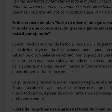
ven representados guitarristas en todo el mundo. En Cut
honor de acceder a una mesa redonda con él, allí se habló
que más nos gusta. Amigos con vosotros Eddie Van Halen
Eddie, creaste en plan “hazlo tú mismo” una guitarra
al modelo que conocemos ¿Surgieron algunos errores?
mástil por ejemplo?
Cometí muchos errores, de hecho el modelo DIY de guitar
nada de lo que yo quería. Así que básicamente quería un c
Gibson pero con palanca de vibrato, por lo que puse una
encontraba la manera de cablear todo de nuevo en un toggl
de la guitarra, me pregunté a mi mismo si funcionaría so
potenciómetro… funcionó y yo feliz.
La guitarra originalmente era en blanco y negro, en el p
Strat para cubrir los agujeros. Así que lo errores eran 
nuevo todo junto, a pesar de ello durante años solo necesi
preferencia entonces.
Fuiste de los primeros usuarios del trémolo Floyd Ro