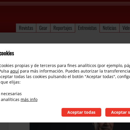
Revistas
Gear
Reportajes
Entrevistas
Noticias
Vide
 cookies
cookies propias y de terceros para fines analíticos (por ejemplo, pá
 Pulsa
aquí
para más información. Puedes autorizar la transferencia
aceptar todas las cookies pulsando el botón "Aceptar todas", config
 que elijas:
Eddie Van Halen entrevista
 necesarias
 analíticas
más info
Aceptar todas
Aceptar s