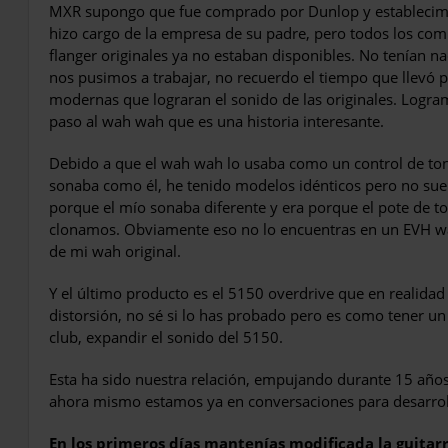
MXR supongo que fue comprado por Dunlop y establecim
hizo cargo de la empresa de su padre, pero todos los com
flanger originales ya no estaban disponibles. No tenían n
nos pusimos a trabajar, no recuerdo el tiempo que llevó p
modernas que lograran el sonido de las originales. Logr
paso al wah wah que es una historia interesante.
Debido a que el wah wah lo usaba como un control de ton
sonaba como él, he tenido modelos idénticos pero no sue
porque el mío sonaba diferente y era porque el pote de t
clonamos. Obviamente eso no lo encuentras en un EVH w
de mi wah original.
Y el último producto es el 5150 overdrive que en realidad
distorsión, no sé si lo has probado pero es como tener un
club, expandir el sonido del 5150.
Esta ha sido nuestra relación, empujando durante 15 añ
ahora mismo estamos ya en conversaciones para desarrol
En los primeros días mantenías modificada la guitarra