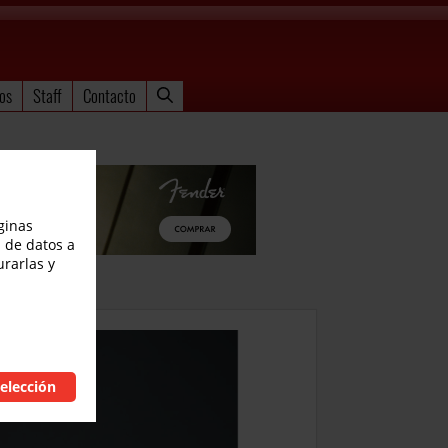
os
Staff
Contacto
ginas
 de datos a
urarlas y
elección