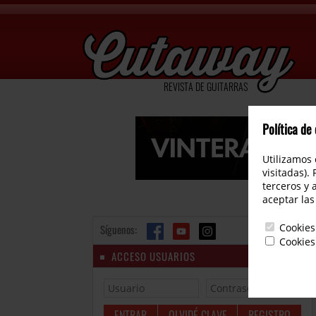
REVISTA DE GUITARRAS
Política de
Utilizamos 
visitadas).
terceros y 
aceptar las
Cookies
Síguenos:
Cookies
ACCESO USUARIOS
OLVIDÉ CLAVE
REGISTRO