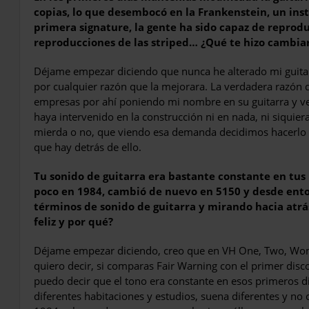
copias, lo que desembocó en la Frankenstein, un in
primera signature, la gente ha sido capaz de reprodu
reproducciones de las striped… ¿Qué te hizo cambiar
Déjame empezar diciendo que nunca he alterado mi guitar
por cualquier razón que la mejorara. La verdadera razón d
empresas por ahí poniendo mi nombre en su guitarra y ve
haya intervenido en la construcción ni en nada, ni siquiera
mierda o no, que viendo esa demanda decidimos hacerlo 
que hay detrás de ello.
Tu sonido de guitarra era bastante constante en tu
poco en 1984, cambió de nuevo en 5150 y desde ent
términos de sonido de guitarra y mirando hacia atrá
feliz y por qué?
Déjame empezar diciendo, creo que en VH One, Two, Woma
quiero decir, si comparas Fair Warning con el primer dis
puedo decir que el tono era constante en esos primeros d
diferentes habitaciones y estudios, suena diferentes y no 