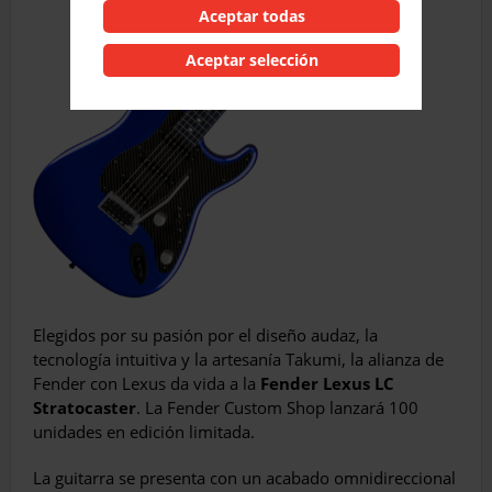
Aceptar todas
Aceptar selección
Elegidos por su pasión por el diseño audaz, la
tecnología intuitiva y la artesanía Takumi, la alianza de
Fender con Lexus da vida a la
Fender Lexus LC
Stratocaster
. La Fender Custom Shop lanzará 100
unidades en edición limitada.
La guitarra se presenta con un acabado omnidireccional