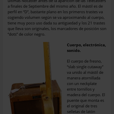
últimas Nocaster antes de la aparición de las Telecasters
a finales de Septiembre del mismo año. El mástil es de
perfil en “D”, bastante plano en los primeros trastes va
cogiendo volumen según se va aproximan­do al cuerpo,
tiene muy poco uso dada su antigüedad y los 21 trastes
que lleva son originales, los marcadores de posición son
“dots” de color negro.
Cuerpo, electrónica,
sonido.
El cuerpo de fresno,
“slab single cutaway”
va unido al mástil de
manera atornillada
con un neckplate
entre tornillos y
madera del cuerpo. El
puente que monta es
el origi­nal de tres
selletas de latón