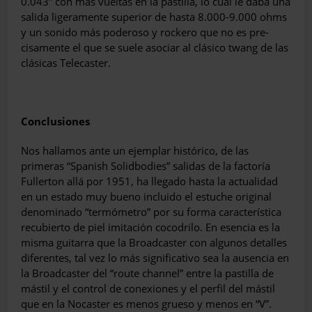
0.043” con más vueltas en la pas­tilla, lo cual le daba una
salida ligeramente superior de hasta 8.000-9.000 ohms
y un so­nido más poderoso y rockero que no es pre­
cisamente el que se suele asociar al clásico twang de las
clásicas Telecaster.
Conclusiones
Nos hallamos ante un ejem­plar histórico, de las
primeras “Spanish Solidbodies” salidas de la factoría
Fullerton allá por 1951, ha llegado hasta la actualidad
en un estado muy bueno incluido el es­tuche original
denominado “termómetro” por su forma característica
recubierto de piel imitación cocodrilo. En esencia es la
misma guitarra que la Broadcas­ter con algunos detalles
diferentes, tal vez lo más significativo sea la au­sencia en
la Broadcaster del “route channel” en­tre la pastilla de
mástil y el control de conexiones y el perfil del mástil
que en la Nocaster es menos grue­so y menos en “V”.