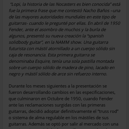
“Lopi, la historia de las Nocasters es bien conocida” está
fue la primera frase que me contestó Nacho Baños –una
de las mayores autoridades mundiales en este tipo de
guitarras- cuando le pregunté por ellas. En abril de 1950
Fender, ante el asombro de muchos y la burla de
algunos, presentó su nueva creación la “spanish
solidbody guitar”, en la NAMM show. Una guitarra
futurista con mástil atornillado a un cuerpo sólido sin
caja de resonancia. Esta primera guitarra se
denominaba Esquire, tenía una sola pastilla montada
sobre un cuerpo sólido de madera de pino, lacado en
negro y mástil sólido de arce sin refuerzo interno.
Durante los meses siguientes a la pre­sentación se
fueron desarrollando cambios en las especificaciones,
que culminaron en Octubre de 1950, cuando Fen­der
ante las reclamaciones surgidas con las primeras
guitarras, decidió adoptar definitiva­mente el “truss rod”
o sistema de alma regu­lable en los mástiles de sus
guitarras. Además se optó por salir al mercado con una