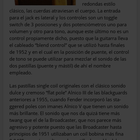
redondas estilo
clásico, las cuerdas atraviesan el cuerpo. La entrada
para el jack es lateral y los con­troles son un toggle
switch de 3 posiciones y dos potenciómetros uno para
volumen y otro para tono, aunque este último no es un
control propiamente dicho, puesto que la guitarra lleva
el cableado “blend control” que se utilizó hasta finales
de 1952 y en el cual en la posición de puente, el control
de tono se puede utilizar para mezclar el soni­do de las
dos pastillas (puente y mástil) de ahí el nombre
empleado.
Las pastillas single coil originales con el clásico sonido
dulce y cremoso “flat pole” Alnico III de las blackguards
anteriores a 1955, cuando Fender incorporó las sta­
ggered poles con imanes Alnico V que tie­nen un sonido
más brillante. El sonido que nos da quizá tiene más
twang que el de la Broadcaster, que nos parece más
agresivo y potente puesto que las Broadcaster hasta
principios de 1951 utilizaban un coil bobina más fina