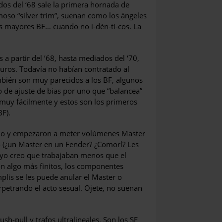
dos del ‘68 sale la primera hornada de
moso “silver trim”, suenan como los ángeles
os mayores BF… cuando no i-dén-ti-cos. La
 partir del ’68, hasta media­dos del ‘70,
ros. Todavía no ha­bían contratado al
mbién son muy parecidos a los BF, algunos
to de ajuste de bias por uno que “balancea”
n muy fácilmente y estos son los primeros
BF).
iseño y empezaron a meter volúmenes Master
o (¿un Master en un Fen­der? ¿Comorl? Les
 yo creo que tra­bajaban menos que el
on algo más finitos, los componentes
plis se les puede anular el Master o
r­petrando el acto sesual. Ojete, no suenan
sh-pull y trafos ultralineales. Son los SF