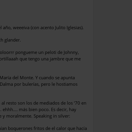
año, weeeiva (con acento Julito Iglesias).
h glander.
noloorrr pongueme un peloti de Johnny,
ortillaaah que tengo una jambre que me
e María del Monte. Y cuando se apunta
o Dalma por bulerías, pero le hostiamos
al resto son los de mediados de los ‘70 en
to… ehhh…. más bien poco. Es decir, hay
 y moralmente. Speaking in silver:
ían boquerones fritos de el calor que hacía