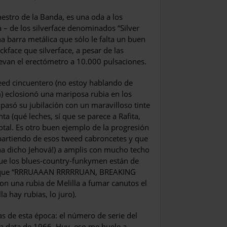
aestro de la Banda, es una oda a los
 – de los silverfa­ce denominados “Silver
na barra me­tálica que sólo le falta un buen
kface que silverface, a pesar de las
levan el erectómetro a 10.000 pulsaciones.
ed cincuentero (no estoy ha­blando de
m) eclosionó una maripo­sa rubia en los
pasó su jubilación con un maravilloso tinte
nta (qué leches, sí que se parece a Rafita,
total. Es otro buen ejemplo de la progresión
 partiendo de esos tweed cabroncetes y que
¡ha dicho Jehová!) a amplis con mucho techo
 que los blues-country-funkymen están de
i” que “RRRUAAAN RRRRRUAN, BREAKING
 una rubia de Melilla a fumar canu­tos el
la hay rubias, lo juro).
as de esta época: el número de serie del
da data de 1966. Huy, eso me huele a