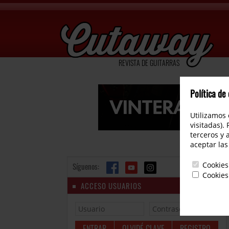
REVISTA DE GUITARRAS
Política de
Utilizamos 
visitadas).
terceros y 
aceptar las
Cookies
Síguenos:
Cookies
ACCESO USUARIOS
OLVIDÉ CLAVE
REGISTRO