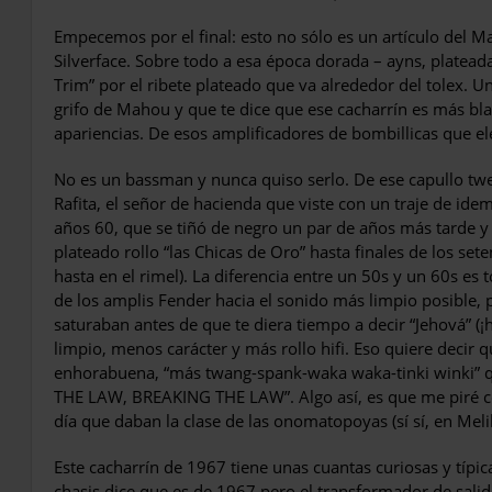
Empecemos por el final: esto no sólo es un artículo del M
Silverface. Sobre todo a esa época dorada – ayns, plateada
Trim” por el ribete pla­teado que va alrededor del tolex. U
grifo de Mahou y que te dice que ese cacharrín es más blac
apariencias. De esos amplificadores de bombillicas que e
No es un bassman y nunca quiso serlo. De ese capullo twe
Rafita, el señor de hacienda que vis­te con un traje de ide
años 60, que se tiñó de negro un par de años más tarde y 
plateado rollo “las Chi­cas de Oro” hasta finales de los sete
hasta en el rimel). La diferencia entre un 50s y un 60s es 
de los amplis Fender hacia el sonido más limpio posible,
saturaban antes de que te diera tiempo a decir “Jehová” (
limpio, menos carácter y más rollo hifi. Eso quiere decir
enhorabuena, “más twang-spank-waka waka-tinki wink
THE LAW, BREAKING THE LAW”. Algo así, es que me piré con
día que daban la clase de las onomato­poyas (sí sí, en Melil
Este cacharrín de 1967 tiene unas cuantas curiosas y típic
chasis dice que es de 1967 pero el transformador de sali