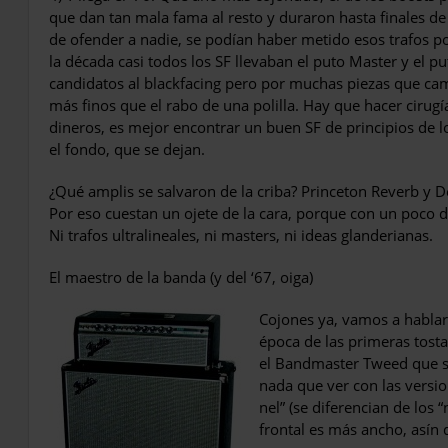
que dan tan mala fama al resto y duraron hasta finales de
de ofender a nadie, se podían haber metido esos trafos po
la década casi todos los SF lleva­ban el puto Master y el 
candidatos al blackfacing pero por muchas piezas que cambi
más finos que el rabo de una po­lilla. Hay que hacer cirug
dineros, es mejor encontrar un buen SF de principios de 
el fondo, que se dejan.
¿Qué amplis se salvaron de la criba? Prince­ton Reverb y De
Por eso cuestan un ojete de la cara, porque con un po
Ni trafos ultralineales, ni masters, ni ideas glanderianas.
El maestro de la banda (y del ‘67, oiga)
Cojones ya, vamos a hablar
época de las primeras tost
el Bandmaster Tweed que se 
nada que ver con las ver­si
nel” (se diferencian de los 
frontal es más ancho, asín 