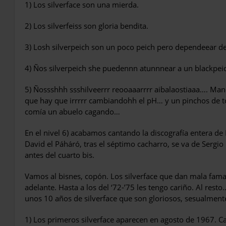
1) Los silverface son una mierda.
2) Los silverfeiss son gloria bendita.
3) Losh silverpeich son un poco peich pero dependeear del 
4) Ños silverpeich she puedennn atunnnear a un blackpeic
5) Ñossshhh ssshilveerrr reooaaarrrr aiba­laostiaaa…. Ma
que hay que irrrrr cambiandohh el pH… y un pinchos de t
comía un abuelo cagando…
En el nivel 6) acabamos cantando la disco­grafía entera d
David el Páháró, tras el séptimo cacha­rro, se va de Sergi
antes del cuarto bis.
Vamos al bisnes, copón. Los silverface que dan mala fama 
adelante. Hasta a los del ‘72-’75 les tengo cariño. Al res
unos 10 años de silverface que son gloriosos, sesualmente
1) Los primeros silverface aparecen en agosto de 1967. Ca