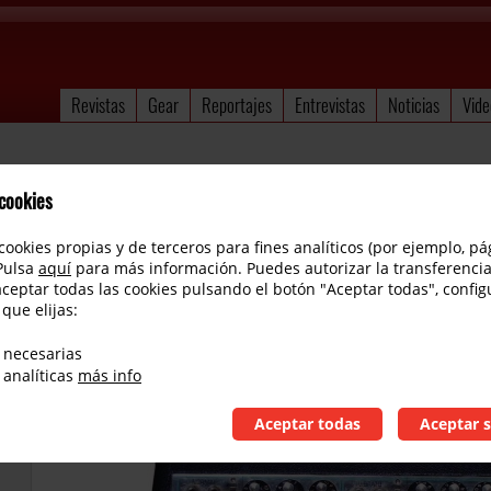
Revistas
Gear
Reportajes
Entrevistas
Noticias
Vide
 cookies
cookies propias y de terceros para fines analíticos (por ejemplo, pá
 Pulsa
aquí
para más información. Puedes autorizar la transferencia
aceptar todas las cookies pulsando el botón "Aceptar todas", config
 que elijas:
Fender Bandmaster Silverface 1967
 necesarias
 analíticas
más info
Aceptar todas
Aceptar s