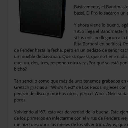
Básicamente, el Bandmaster
bass). El Pro lo sacaron un
Y ahora viene lo bueno, agá
1955 llega el Band­master 
si los onis no llegaron a la
Rita Barberá en política). P
de Fender hasta la fecha, pero en un pedazo de señor cach
un mueble de bassman. Que sí, que sí, que no tiene nada q
que: un, dos, tres, responda otra vez ¿Por qué se está po
bicho?
Tan sencillo como que más de uno tenemos grabados en e
Gretsch gracias al “Who’s Next” de Los Pecos ingleses con
pedazo de disco y muchos otros, pero el Who’s Next sud
poros.
Volviendo al ’67, esta vez de verdad de la buena. Este ej
de los primeros en infectarme con el virus de Fenders viej
me hizo descubrir las mieles de los silver trim. Ayns, qu