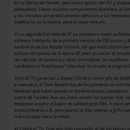
en la fábrica de Fender, pero entre agosto del ‘67 y media
plateaditos. Llevan mu­chos componentes blackface, el fa
y los circuitos son prácticamente idénticos a sus herman
esté­tica no es la misma, pero el mojo está ahí.
2) La segunda hornada de SF ya empieza a meter puñetitas a
estamos hablando de la primera versión de CBS puros y du
lumbreras de los Master Volume, así que estos bichos ta
incluso con piezas de la época BF pero ya varían el circui
las vál­vulas de potencia y otras chorraditas. Se modi­fica
candidatos a “blackfacear” (devolver el circuito al original 
3) En el ‘72 ya tenían a Dexter Cilindrín como jefe de d
a mansalva, el Twin Reverb fue de los primeros en sufrirl
tendrían que haber partido el diodeno a estos pecadores,
sastre de Tarzán). Aun así, estos amplis no suenan mal. S
empiezan a sufrir el bajón de calidad post-CBS. A estos am
acostumbrarse a él, pero puesto al diez suenan a grillo pe
mal con todo hacia la mitad.
4) Y llega el ‘76. Qué año más cojonudo, el de los boosts pu