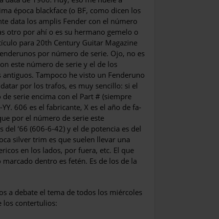
tima época blackfa­ce (o BF, como dicen los
ente data los amplis Fender con el número
ras otro por ahí o es su hermano gemelo o
tículo para 20th Century Guitar Magazine
Fenderunos por número de serie. Ojo, no es
n este número de se­rie y el de los
s antiguos. Tampoco he visto un Fenderuno
tar por los trafos, es muy sencillo: si el
o de serie encima con el Part # (siempre
Y. 606 es el fabricante, X es el año de fa­
 que por el número de serie este
s del ‘66 (606-6-42) y el de potencia es del
oca silver trim es que suelen llevar una
cos en los lados, por fuera, etc. El que
o marcado den­tro es fetén. Es de los de la
s a debate el tema de todos los miércoles
e los contertulios: