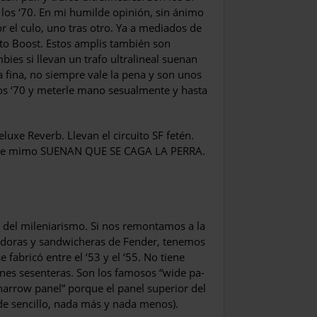
 los ‘70. En mi humilde opinión, sin ánimo
r el culo, uno tras otro. Ya a mediados de
puto Boost. Estos amplis también son
es si llevan un trafo ul­tralineal suenan
ía fina, no siempre vale la pena y son unos
los ‘70 y meterle mano sesualmente y hasta
luxe Reverb. Llevan el circuito SF fetén.
co de mimo SUENAN QUE SE CAGA LA PERRA.
 del mileniarismo. Si nos remontamos a la
adoras y sandwicheras de Fender, tenemos
fabricó entre el ‘53 y el ‘55. No tiene
ones sesenteras. Son los famosos “wide pa­
“narrow panel” por­que el panel superior del
de sencillo, nada más y nada menos).