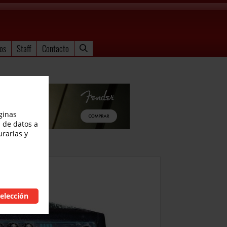
os
Staff
Contacto
ginas
 de datos a
urarlas y
elección