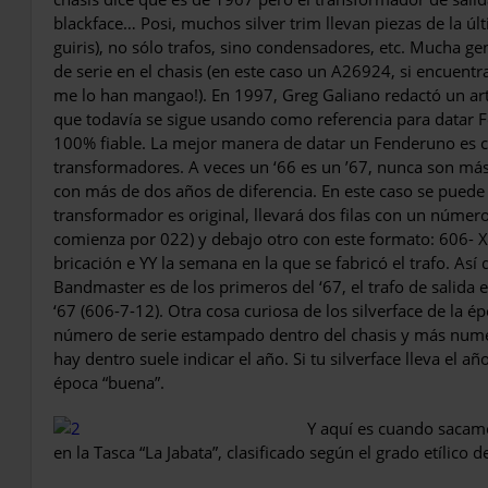
blackface… Posi, muchos silver trim llevan piezas de la úl
guiris), no sólo trafos, sino condensadores, etc. Mucha g
de serie en el chasis (en este caso un A26924, si encuent
me lo han mangao!). En 1997, Greg Galiano redactó un ar
que todavía se sigue usando como referencia para datar 
100% fiable. La mejor manera de datar un Fenderuno es co
transformadores. A veces un ‘66 es un ’67, nunca son má
con más de dos años de diferencia. En este caso se puede da
transformador es original, llevará dos filas con un númer
comienza por 022) y debajo otro con este formato: 606- X-Y
bricación e YY la semana en la que se fabricó el trafo. Así
Bandmaster es de los primeros del ‘67, el trafo de salida e
‘67 (606-7-12). Otra cosa curiosa de los silverface de la ép
número de serie estampado dentro del chasis y más numeri
hay dentro suele indicar el año. Si tu silverface lleva el añ
época “buena”.
Y aquí es cuando sacamo
en la Tasca “La Jabata”, cla­sificado según el grado etílico d