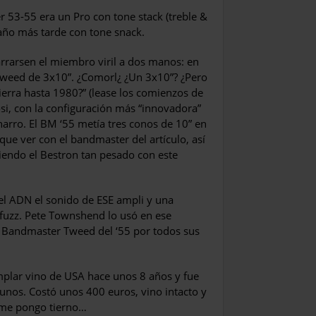
 53-55 era un Pro con tone stack (treble &
 año más tarde con tone snack.
rrarsen el miem­bro viril a dos manos: en
Tweed de 3x10”. ¿Comorl¿ ¿Un 3x10”? ¿Pero
 tierra hasta 1980?” (lease los comienzos de
osi, con la configuración más “in­novadora”
arro. El BM ‘55 metía tres conos de 10” en
ue ver con el bandmaster del artículo, así
niendo el Bestron tan pesado con este
l ADN el sonido de ESE ampli y una
 fuzz. Pete Townshend lo usó en ese
a Bandmaster Tweed del ‘55 por todos sus
emplar vino de USA hace unos 8 años y fue
unos. Costó unos 400 eu­ros, vino intacto y
e me pongo tierno…