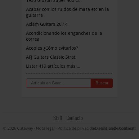
1955 Gibson Super 400 CE
Acabar con los ruidos de masa etc en la
guitarra
Aclam Guitars 20:14
Acondicionando los enganches de la
correa
Acoples ¿Cómo evitarlos?
AFJ Guitars Classic Strat
Listar 419 artículos más …
Staff
Contacto
© 2026 Cutaway ·
Nota legal
·
Política de privacidad
Diseño web: Albin Soft
·
Política de cookies