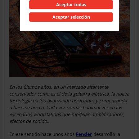
Aceptar todas
Aceptar selección
En los últimos años, en un mercado altamente
conservador como es el de la guitarra eléctrica, la nueva
tecnología ha ido avanzando posiciones y comenzando
a hacerse hueco. Cada vez es más habitual ver en los
escenarios workstations que modelan amplificadores,
efectos de sonido…
En ese sentido hace unos años
Fender
desarrolló la