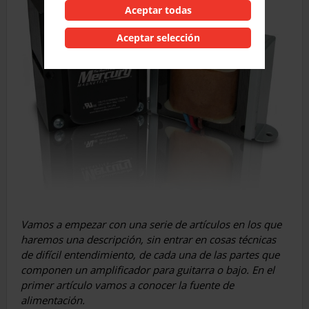
Aceptar todas
Aceptar selección
Vamos a empezar con una serie de artículos en los que
haremos una descripción, sin entrar en cosas técnicas
de difícil entendimiento, de cada una de las partes que
componen un amplificador para guitarra o bajo. En el
primer artículo vamos a conocer la fuente de
alimentación.