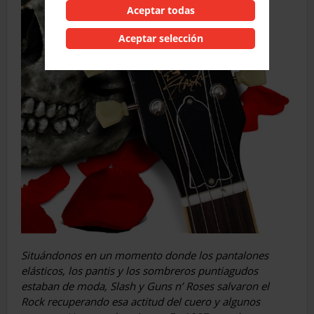
Aceptar todas
Aceptar selección
Situándonos en un momento donde los pantalones
elásticos, los pantis y los sombreros puntiagudos
estaban de moda, Slash y Guns n’ Roses salvaron el
Rock recuperando esa actitud del cuero y algunos