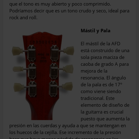
que el tono es muy abierto y poco comprimi­do.
Podríamos decir que es un tono crudo y seco, ideal para
rock and roll.
Mástil y Pala
El mástil de la AFD
está construido de una
sola pieza maciza de
caoba de grado A para
me­jora de la
resonancia. El ángulo
de la pala es de 17º
como viene siendo
tradicional. Este
elemen­to de diseño de
la guitarra es crucial
puesto que aumenta la
presión en las cuerdas y ayuda a que se mantengan en
los huecos de la cejilla. Ese incremento de la presión
hace que haya menos pérdida de resonancia en las