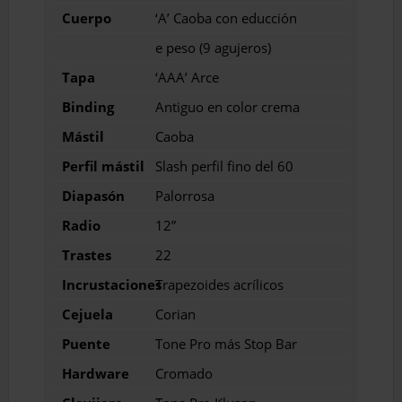
Cuerpo
‘A’ Caoba con educción
e peso (9 agujeros)
Tapa
‘AAA’ Arce
Binding
Antiguo en color crema
Mástil
Caoba
Perfil mástil
Slash perfil fino del 60
Diapasón
Palorrosa
Radio
12”
Trastes
22
Incrustaciones
Trapezoides acrílicos
Cejuela
Corian
Puente
Tone Pro más Stop Bar
Hardware
Cromado