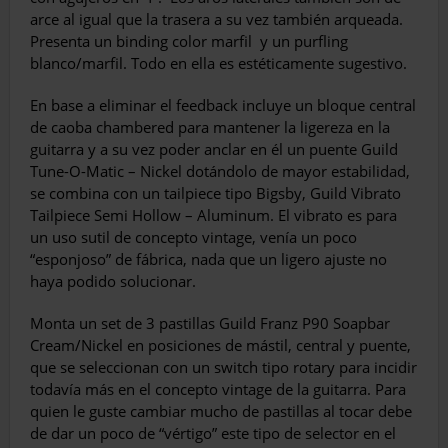
arce al igual que la trasera a su vez también arqueada.
Presenta un binding color marfil
y un purfling
blanco/marfil. Todo en ella es estéticamente sugestivo.
En base a eliminar el feedback incluye un bloque central
de caoba chambered para mantener la ligereza en la
guitarra y a su vez poder anclar en él un puente Guild
Tune-O-Matic – Nickel dotándolo de mayor estabilidad,
se combina con un tailpiece tipo Bigsby, Guild Vibrato
Tailpiece Semi Hollow – Aluminum. El vibrato es para
un uso sutil de concepto vintage, venía un poco
“esponjoso” de fábrica, nada que un ligero ajuste no
haya podido solucionar.
Monta un set de 3 pastillas Guild Franz P90 Soapbar
Cream/Nickel en posiciones de mástil, central y puente,
que se seleccionan con un switch tipo rotary para incidir
todavía más en el concepto vintage de la guitarra. Para
quien le guste cambiar mucho de pastillas al tocar debe
de dar un poco de “vértigo” este tipo de selector en el