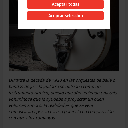
Aceptar todas
Aceptar selección
Durante la década de 1920 en las orquestas de baile o
bandas de jazz la guitarra se utilizaba como un
instrumento rítmico, puesto que aún teniendo una caja
voluminosa que le ayudaba a proyectar un buen
volumen sonoro, la realidad es que se veía
enmascarada por su escasa potencia en comparación
con otros instrumentos.