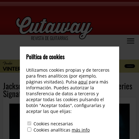
REVISTA DE GUITARRAS
Política de cookies
Utilizamos cookies propias y de terceros
para fines analíticos (por ejemplo,
páginas visitadas). Pulsa
aquí
para más
Jackson y Jeff Loomis presentan la Pro Series
información. Puedes autorizar la
Signature Jeff Loomis Soloist SL7
transferencia de datos a terceros y
aceptar todas las cookies pulsando el
botón "Aceptar todas", configurarlas y
aceptar las que elijas:
Cookies necesarias
Cookies analíticas
más info