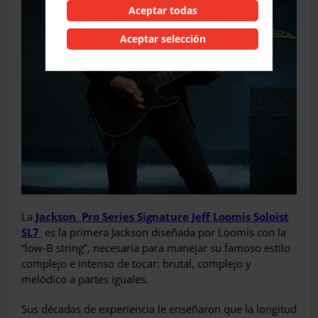
Aceptar todas
Aceptar selección
La
J
ackson
Pro Series Signature Jeff Loomis Soloist
SL7
es la primera Jackson diseñada por Loomis con la
“low-B string”, necesaria para manejar su famoso estilo
complejo e intenso de tocar: brutal, complejo y
melódico a partes iguales.
Sus décadas de experiencia le enseñaron que la longitud