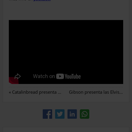
«
Catalinbread presenta el Many Worlds
Gibson presenta las Elvis Dove y Elvis SJ-200