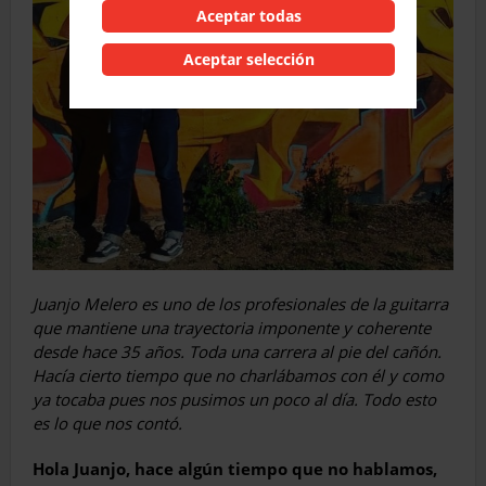
Aceptar todas
Aceptar selección
Juanjo Melero es uno de los profesionales de la guitarra
que mantiene una trayectoria imponente y coherente
desde hace 35 años. Toda una carrera al pie del cañón.
Hacía cierto tiempo que no charlábamos con él y como
ya tocaba pues nos pusimos un poco al día. Todo esto
es lo que nos contó.
Hola Juanjo, hace algún tiempo que no hablamos,