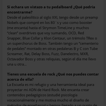
Si echara un vistazo a tu pedalboard ¿Qué podría
encontrarme?
Desde el paleolítico al siglo XXI, tengo desde un preamp
Nobels que compré en los 80´s y uso como booster
(me encanta) hasta el Strymon TimeLine y muchos
“clean” overdrives que voy sumando, OCD, Red
Snapper, Blue Collar y Klon Centaur, un trémolo TRex o
un superchorus de Boss. También tengo un “cementerio
de pedales” montado en otras pedaleras B y C con Tube
Screamer, Rat, Delay Boss, Fuzz, Danelectro, MXR,
Octavador Boss y otras reliquias, según el día me llevo
una u otra…
Tienes una escuela de rock ¿Qué nos puedes contar
acerca de ella?
La Escuela es mi refugio y una herramienta ideal para
proyectar mi ADN de Hard Rock. Me encanta crear
contenidos pedagógicos (estudié psicología
vocacionalmente y me motiva mucho el diseño de
métodos de enseñanza) y hemos llegado a un punto de