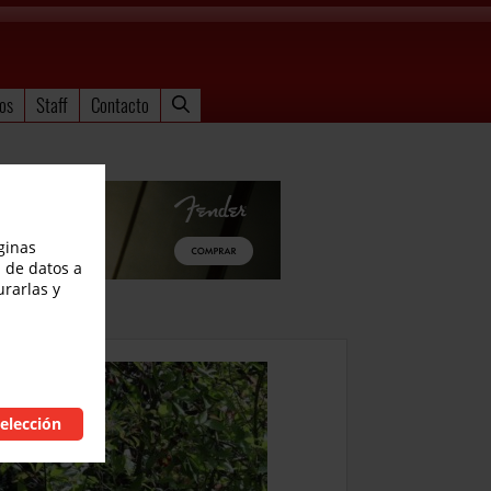
os
Staff
Contacto
ginas
 de datos a
urarlas y
elección