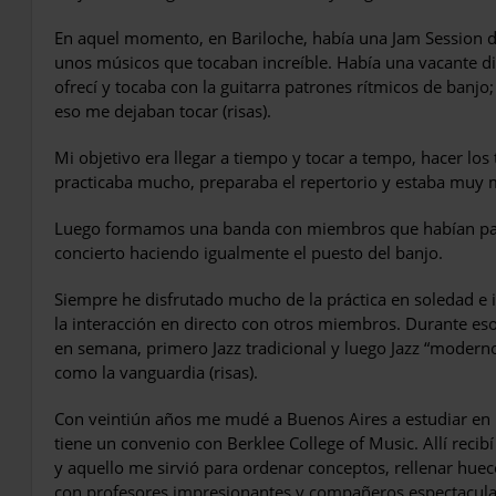
En aquel momento, en Bariloche, había una Jam Session de
unos músicos que tocaban increíble. Había una vacante di
ofrecí y tocaba con la guitarra patrones rítmicos de banj
eso me dejaban tocar (risas).
Mi objetivo era llegar a tiempo y tocar a tempo, hacer los
practicaba mucho, preparaba el repertorio y estaba muy 
Luego formamos una banda con miembros que habían pas
concierto haciendo igualmente el puesto del banjo.
Siempre he disfrutado mucho de la práctica en soledad e i
la interacción en directo con otros miembros. Durante es
en semana, primero Jazz tradicional y luego Jazz
“
moderno”
como la vanguardia (risas).
Con veintiún años me mudé a Buenos Aires a estudiar en
tiene un convenio con Berklee College of Music. Allí reci
y aquello me sirvió para ordenar conceptos, rellenar hueco
con profesores impresionantes y compañeros espectacula