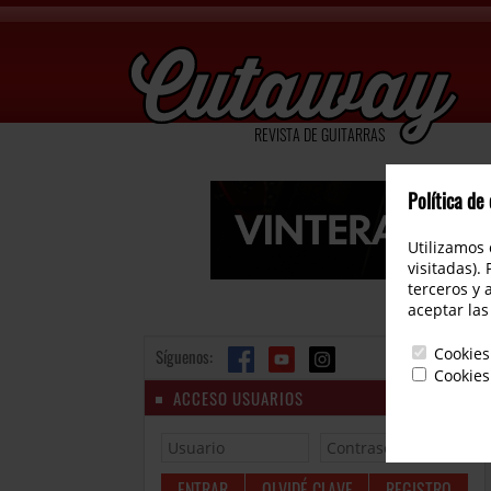
REVISTA DE GUITARRAS
Política de
Utilizamos 
visitadas).
terceros y 
aceptar las
Cookies
Síguenos:
Cookies
ACCESO USUARIOS
OLVIDÉ CLAVE
REGISTRO