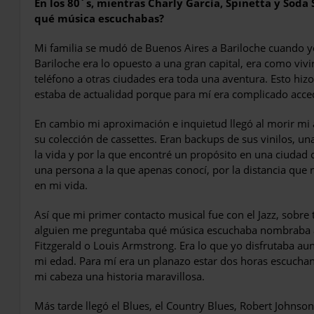
En los 80´s, mientras Charly García, Spinetta y Soda
qué música escuchabas?
Mi familia se mudó de Buenos Aires a Bariloche cuando y
Bariloche era lo opuesto a una gran capital, era como vivir
teléfono a otras ciudades era toda una aventura. Esto h
estaba de actualidad porque para mí era complicado acced
En cambio mi aproximación e inquietud llegó al morir m
su colección de cassettes. Eran backups de sus vinilos, u
la vida y por la que encontré un propósito en una ciudad c
una persona a la que apenas conocí, por la distancia que 
en mi vida.
Así que mi primer contacto musical fue con el Jazz, sobre 
alguien me preguntaba qué música escuchaba nombraba a 
Fitzgerald o Louis Armstrong. Era lo que yo disfrutaba a
mi edad. Para mí era un planazo estar dos horas escuchan
mi cabeza una historia maravillosa.
Más tarde llegó el Blues, el Country Blues, Robert Johnson 