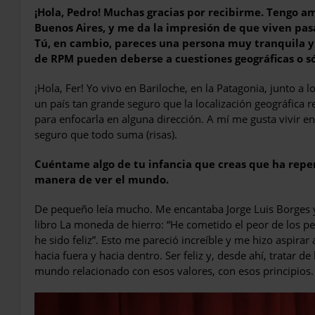
¡Hola, Pedro! Muchas gracias por recibirme. Tengo 
Buenos Aires, y me da la impresión de que viven pas
Tú, en cambio, pareces una persona muy tranquila y 
de RPM pueden deberse a cuestiones geográficas o s
¡Hola, Fer! Yo vivo en Bariloche, en la Patagonia, junto a 
un país tan grande seguro que la localización geográfica 
para enfocarla en alguna dirección. A mí me gusta vivir e
seguro que todo suma (risas).
Cuéntame algo de tu infancia que creas que ha reper
manera de ver el mundo.
De pequeño leía mucho. Me encantaba Jorge Luis Borges y
libro La moneda de hierro:
“
He cometido el peor de los p
he sido feliz”. Esto me pareció increíble y me hizo aspira
hacia fuera y hacia dentro. Ser feliz y, desde ahí, tratar d
mundo relacionado con esos valores, con esos principios.