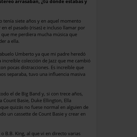
 Stereo arrasaban, ¿tú dónde estabas y
o tenía siete años y en aquel momento
 en el pasado (risas) e incluso llamar por
izo que me perdiera mucha música que
er a ella.
i abuelo Umberto ya que mi padre heredó
na increíble colección de Jazz que me cambió
on pocas distracciones. Es increíble que
nos separaba, tuvo una influencia masiva
todo el de Big Band y, si con trece años,
Count Basie, Duke Ellington, Ella
unque quizás no fuese normal en alguien de
do un cassette de Count Basie y crear en
o B.B. King, al que vi en directo varias