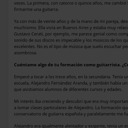
veces. La primera, con catorce o quince años, me cambió l
firmarme una guitarra.
Ya con más de veinte años y de la mano de mi pareja, des
muchísimo. Ella vivía en Buenos Aires y estaba muy relac
Gustavo Cerati, por ejemplo, me parece genial como compos
sonido de sus discos es impecable y los músicos de los q
excelentes. No es el tipo de música que suelo escuchar 
asombrosa.
Cuéntame algo de tu formación como guitarrista. ¿
Empecé a tocar a los trece años, en la secundaria. Tenía u
escuela, Alejandro Fernández Aranda, y también había un t
que asistíamos alumnos de diferentes cursos y edades.
Mi interés iba creciendo y descubrí que era muy importan
a tomar clases particulares de Alejandro. La formación que
conservatorio de guitarra española y paralelamente me fue
Alejandro era igualmente alentador y exigente, tenía un es