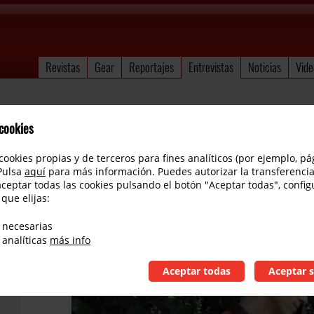
Revistas
Gear
Reportajes
Entrevistas
Noticias
Vide
 cookies
cookies propias y de terceros para fines analíticos (por ejemplo, pá
 Pulsa
aquí
para más información. Puedes autorizar la transferencia
aceptar todas las cookies pulsando el botón "Aceptar todas", config
 que elijas:
Pedro Bellora entrevista
 necesarias
 analíticas
más info
Aceptar todas
Aceptar s