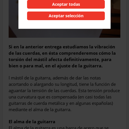
Aceptar todas
Aceptar selección
Si en la anterior entrega estudiamos la vibración
de las cuerdas, en ésta comprenderemos cómo la
torsión del mástil afecta definitivamente, para
bien o para mal, en el ajuste de la guitarra.
l mástil de la guitarra, además de dar las notas
acortando o alargando su longitud, tiene la función de
aguantar la tensión de las cuerdas. Esta tensión produce
una curvatura que es compensada (en casi todas las
guitarras de cuerda metálica y en algunas españolas)
mediante el alma de la guitarra.
El alma de la guitarra
El alma de la guitarra es una barra de acero que se