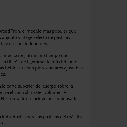
Broad’Tron, el modelo más popular que
conjunto vintage selecto de pastillas
acia y un sonido fenomenal”.
troalimentación, al mismo tiempo que
lla HiLo’Tron ligeramente más brillante.
s bobinas tienen piezas polares ajustables
dos.
n la parte superior del cuerpo sobre la
cuentra el control master volumen. A
la Electromatic no incluye un condensador
 individuales para las pastillas del mástil y
no.