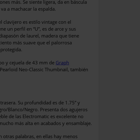
nes más. Se siente ligera, da en báscula
 va a machacar la espalda.
 clavijero es estilo vintage con el
ne un perfil en “U”, es de arce y sus
 diapasón de laurel, madera que tiene
iento más suave que el palorrosa
 protegida.
mbo y cejuela de 43 mm de
Graph
Pearloid Neo-Classic Thumbnail, también
 trasera. Su profundidad es de 1.75” y
gro/Blanco/Negro. Presenta dos agujeros
eble de las Electromatic es excelente no
 mucho más alta en acabados y ensamblaje.
n otras palabras, en ellas hay menos