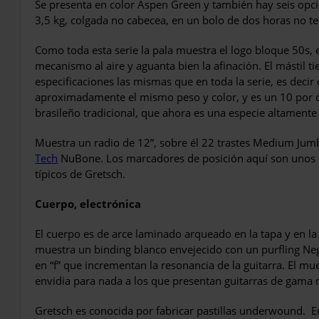
Se presenta en color Aspen Green y también hay seis opcio
3,5 kg, colgada no cabecea, en un bolo de dos horas no te
Como toda esta serie la pala muestra el logo bloque 50s, el
mecanismo al aire y aguanta bien la afinación. El mástil tie
especificaciones las mismas que en toda la serie, es decir
aproximadamente el mismo peso y color, y es un 10 por c
brasileño tradicional, que ahora es una especie altamente
Muestra un radio de 12”, sobre él 22 trastes Medium Ju
Tech
NuBone. Los marcadores de posición aquí son unos 
típicos de Gretsch.
Cuerpo, electrónica
El cuerpo es de arce laminado arqueado en la tapa y en la
muestra un binding blanco envejecido con un purfling Ne
en “f” que incrementan la resonancia de la guitarra. El mu
envidia para nada a los que presentan guitarras de gama
Gretsch es conocida por fabricar pastillas underwound.
E