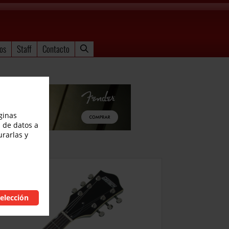
os
Staff
Contacto
ginas
 de datos a
urarlas y
elección