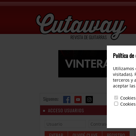
REVISTA DE GUITARRAS
Política de
Utilizamos 
visitadas).
terceros y 
aceptar las
Cookies
Síguenos:
Cookies
ACCESO USUARIOS
OLVIDÉ CLAVE
REGISTRO