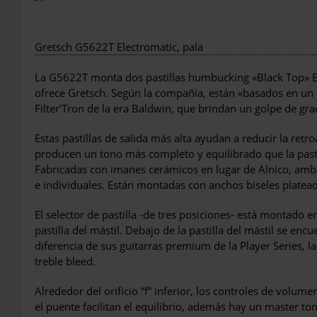
Gretsch G5622T Electromatic, pala
La G5622T monta dos pastillas humbucking «Black Top» 
ofrece Gretsch. Según la compañía, están «basados ​​en un 
Filter’Tron de la era Baldwin, que brindan un golpe de gr
Estas pastillas de salida más alta ayudan a reducir la re
producen un tono más completo y equilibrado que la pasti
Fabricadas con imanes cerámicos en lugar de Alnico, amba
e individuales. Están montadas con anchos biseles platea
El selector de pastilla -de tres posiciones- está montado e
pastilla del mástil. Debajo de la pastilla del mástil se en
diferencia de sus guitarras premium de la Player Series, 
treble bleed.
Alrededor del orificio “f” inferior, los controles de volumen
el puente facilitan el equilibrio, además hay un master to