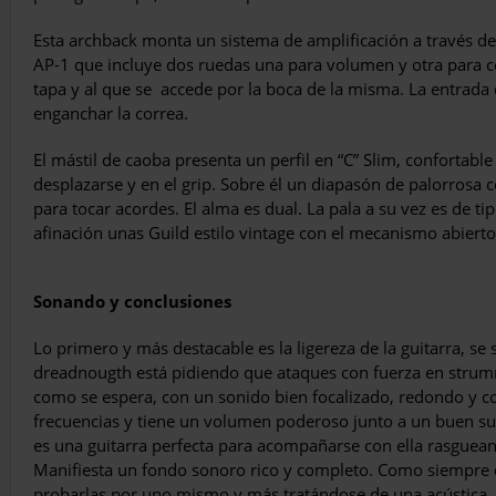
Esta archback monta un sistema de amplificación a través de u
AP-1 que incluye dos ruedas una para volumen y otra para co
tapa y al que se accede por la boca de la misma. La entrada 
enganchar la correa.
El mástil de caoba presenta un perfil en “C” Slim, confortabl
desplazarse y en el grip. Sobre él un diapasón de palorrosa c
para tocar acordes. El alma es dual. La pala a su vez es de tipo
afinación unas Guild estilo vintage con el mecanismo abierto
Sonando y conclusiones
Lo primero y más destacable es la ligereza de la guitarra, 
dreadnougth está pidiendo que ataques con fuerza en stru
como se espera, con un sonido bien focalizado, redondo y 
frecuencias y tiene un volumen poderoso junto a un buen sust
es una guitarra perfecta para acompañarse con ella rasgueand
Manifiesta un fondo sonoro rico y completo. Como siempre e
probarlas por uno mismo y más tratándose de una acústica, a