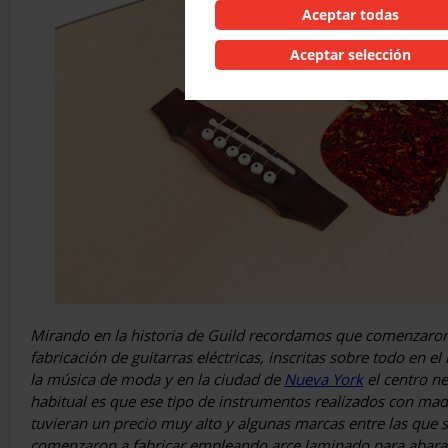
Aceptar todas
Aceptar selección
Mirando en la historia de Guild recordamos que comenzaro
fabricación de guitarras eléctricas, inscritas sobre todo en el
la música de moda y en la ciudad de
Nueva York
el centro ne
habitual es que ese tipo de instrumentos realizados con made
tuvieran un precio muy alto y algunas marcas entre las que s
comenzaron a fabricar empleando arce laminado para abarat