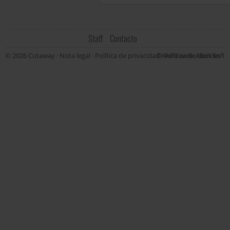
Staff
Contacto
© 2026 Cutaway ·
Nota legal
·
Política de privacidad
Diseño web: Albin Soft
·
Política de cookies