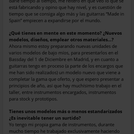
darle tiempo al tiempo, me reitero en que veo lo que se
está fabricando y opino que hay nivel, y es cuestión de
tiempo que se consiga algo más y las guitarras “Made in
Spain” empiecen a expandirse por el mundo.
¿Qué tienes en mente en este momento? ¿Nuevos
modelos, diseños, emplear otros materiales…?
Ahora mismo estoy preparando nuevas uni­dades de
varios modelos de bajo míos, para presentarlos en el
Bassday del 1 de Diciem­bre en Madrid, y en cuanto a
guitarras tengo en proceso (a parte de los encargos que
me han sido realizados) un modelo nuevo que viene a
completar la gama que oferto, y que espe­ro presentar a
principios de año, así que hay muchísimo trabajo en el
taller, entre instru­mentos encargados, instrumentos
para stock y prototipos.
Tienes unos modelos más o menos estandari­zados
¿Es inevitable tener un surtido?
Yo tengo mi propia gama de instrumen­tos, durante
mucho tiempo he trabajado exclusivamente haciendo