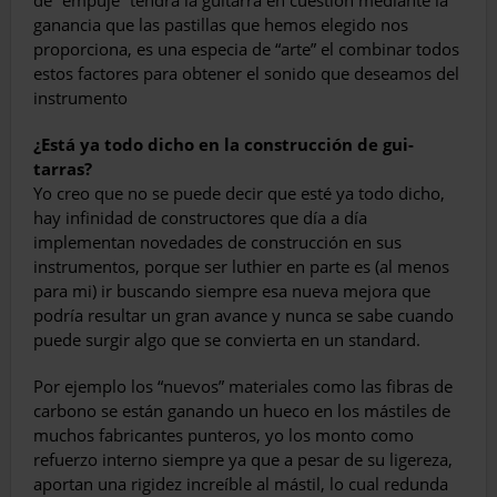
de “empuje” tendrá la guitarra en cuestión mediante la
ganancia que las pastillas que hemos elegido nos
proporcio­na, es una especia de “arte” el combinar todos
estos factores para obtener el sonido que de­seamos del
instrumento
¿Está ya todo dicho en la construcción de gui­
tarras?
Yo creo que no se puede decir que esté ya todo dicho,
hay infinidad de constructores que día a día
implementan novedades de construc­ción en sus
instrumentos, porque ser luthier en parte es (al menos
para mi) ir buscando siempre esa nueva mejora que
podría resultar un gran avance y nunca se sabe cuando
puede surgir algo que se convierta en un standard.
Por ejemplo los “nuevos” materiales como las fibras de
carbono se están ganando un hueco en los mástiles de
muchos fabricantes punte­ros, yo los monto como
refuerzo interno siem­pre ya que a pesar de su ligereza,
aportan una rigidez increíble al mástil, lo cual redunda