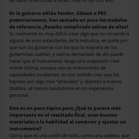
de hacer unas cosas u otras…mucho ojo con eso.
En la guitarra sólida Fender, Gibson o PRS
posteriormente, han sentado un poco los mo­delos
de referencia ¿Resulta complicado sa­lirse de ellos?
Si, realmente es muy difícil crear algo que no recuerde a
alguno de esos estandartes de la industria, en parte por
que son las guitarras con las que la mayoría de los
guitarristas sue­ñan, y salirse demasiado de ahí puede
hacer que el instrumento tenga una aceptación real­
mente ínfima, aunque sea un instrumento de
capacidades excelentes, en ese sentido creo que los
bajistas son algo mas “atrevidos” y abiertos a nuevos
diseños, al menos basándo­me en mi experiencia
personal.
Esto es un poco tópico pero ¿Qué te parece más
importante en el resultado final, unos buenos
materiales o la habilidad al construir y ajustar un
instrumento?
Opino que es una unión de todo, como una cadena, que