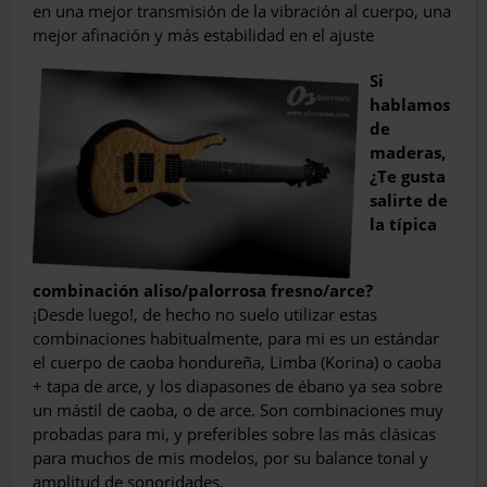
en una mejor transmisión de la vibración al cuer­po, una
mejor afinación y más estabilidad en el ajuste
Si
hablamos
de
maderas,
¿Te gusta
salirte de
la típica
combinación aliso/palorrosa fresno/arce?
¡Desde luego!, de hecho no suelo utilizar estas
combinaciones habitualmente, para mi es un estándar
el cuerpo de caoba hondure­ña, Limba (Korina) o caoba
+ tapa de arce, y los diapasones de ébano ya sea sobre
un mástil de caoba, o de arce. Son combinaciones muy
probadas para mi, y preferibles sobre las más clásicas
para muchos de mis modelos, por su balance tonal y
amplitud de sonoridades.