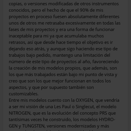
copias, o versio­nes modificadas de otros instrumentos
co­nocidos, pero el hecho de que el 90% de mis
proyectos en proceso fuesen absoluta­mente diferentes
unos de otros me retra­saba excesivamente en todas las
fases de mis proyectos y era una forma de funcio­nar
inaceptable para mi ya que acumula­ba muchos
retrasos, así que desde hace tiempo el objetivo es ir
dejando eso atrás, y aunque sigo haciendo ese tipo de
trabajos bajo pedido, mantengo una limitación del
número de este tipo de proyectos al año, favoreciendo
la creación de mis modelos propios, que además, son
los que más tra­bajados están bajo mi punto de vista y
creo que son los que mejor funcionan en todos los
aspectos, y que por supuesto también son
customizables.
Entre mis modelos cuento con la OXYGEN, que vendría
a ser mi visión de una Les Paul o Singlecut, el modelo
NITROGEN, que es la evolución del concepto PRS que
tantísimas veces he construido, los modelos HYDRO­
GEN y TUNGSTEN, versiones modernizadas y más