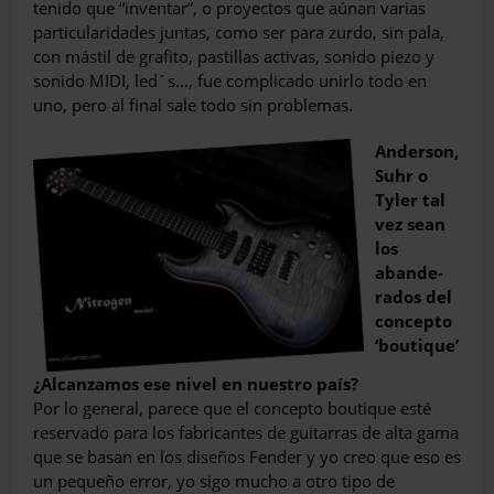
tenido que “inventar”, o proyec­tos que aúnan varias
particularidades juntas, como ser para zurdo, sin pala,
con mástil de grafito, pastillas activas, sonido piezo y
soni­do MIDI, led´s…, fue complicado unirlo todo en
uno, pero al final sale todo sin problemas.
Anderson,
Suhr o
Tyler tal
vez sean
los
abande­
rados del
concepto
‘boutique’
¿Alcanzamos ese nivel en nuestro país?
Por lo general, parece que el concepto bou­tique esté
reservado para los fabricantes de guitarras de alta gama
que se basan en los di­seños Fender y yo creo que eso es
un pequeño error, yo sigo mucho a otro tipo de