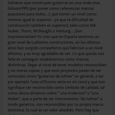
luthieres que construyen guitarras en una onda mas
Gibson/PRS (por poner como referencias mar­cas
populares para todos…), que tienen un ni­vel como
mínimo igual (o superior.. ya que la dificultad de
construcción también es supe­rior), tales como Nik
Huber, Thorn, McNaught o Hartung… ¡Son
impresionantes! Yo creo que en España tenemos un
gran ni­vel de Luthieres constructores, en los últimos
años han surgido compañeros que fabrican a un nivel
altísimo, y es muy agradable de ver. Lo que quizás nos
falte es conseguir establecer­nos como marcas
distintivas, llegar al nivel de tener modelos reconocibles
y no meras copias y que esos proyectos pasen de ser
conocidas como “guitarras de luthier” en general, a ser
por ejemplo “una o3”(como sería en mi caso) y que eso
signifique ser reconocible como sím­bolo de calidad, tal
como ahora diríamos sobre “ una Anderson” o “una
Huber”, que a parte de ser instrumentos ”de luthier” a
modo genérico, son reconocibles por su propia marca
distinti­va, lo cual es un valor añadido. Pero hay que