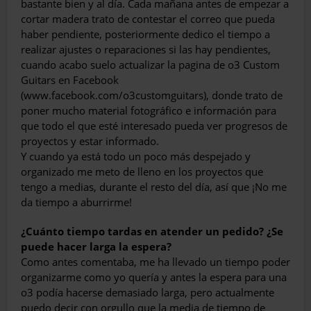
bastante bien y al día. Cada maña­na antes de empezar a
cortar madera trato de contestar el correo que pueda
haber pendien­te, posteriormente dedico el tiempo a
realizar ajustes o reparaciones si las hay pendientes,
cuando acabo suelo actualizar la pagina de o3 Custom
Guitars en Facebook
(www.facebook.com/o3customguitars), donde trato de
poner mucho material fotográfico e información para
que todo el que esté interesado pueda ver pro­gresos de
proyectos y estar informado.
Y cuando ya está todo un poco más despeja­do y
organizado me meto de lleno en los pro­yectos que
tengo a medias, durante el resto del día, así que ¡No me
da tiempo a aburrirme!
¿Cuánto tiempo tardas en atender un pedido? ¿Se
puede hacer larga la espera?
Como antes comentaba, me ha llevado un tiempo poder
organizarme como yo quería y an­tes la espera para una
o3 podía hacerse dema­siado larga, pero actualmente
puedo decir con orgullo que la media de tiempo de