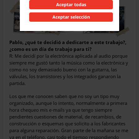
Aceptar todas
Aceptar selección
Pablo, ¿qué te decidió a dedicarte a este trabajo?,
¿como es un día de trabajo para ti?
R: Me decidí por la electrónica aplicada al audio porque
siempre me gustó tanto la música como la electrónica y
como no soy demasiado bueno con la guitarra, las
válvulas, los transistores y los integrados ganaron la
partida.
Los que me conocen saben que no soy un tipo muy
organizado, aunque lo intento, normalmente a primera
hora chequeo mis e-mails ya que tengo siempre
pendientes cuestiones de material, de recambios, de
construcción o esquemas que solicito a los fabricantes
para alguna reparación. Gran parte de la mañana se me
va en el teléfono, casi todo el tiempo respondiendo